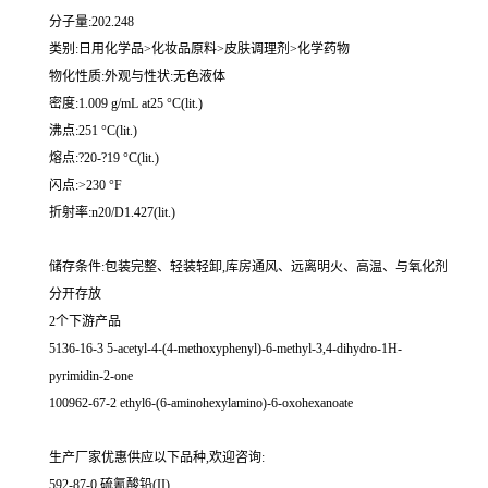
分子量:202.248
类别:日用化学品>化妆品原料>皮肤调理剂>化学药物
物化性质:外观与性状:无色液体
密度:1.009 g/mL at25 °C(lit.)
沸点:251 °C(lit.)
熔点:?20-?19 °C(lit.)
闪点:>230 °F
折射率:n20/D1.427(lit.)
储存条件:包装完整、轻装轻卸,库房通风、远离明火、高温、与氧化剂
分开存放
2个下游产品
5136-16-3 5-acetyl-4-(4-methoxyphenyl)-6-methyl-3,4-dihydro-1H-
pyrimidin-2-one
100962-67-2 ethyl6-(6-aminohexylamino)-6-oxohexanoate
生产厂家优惠供应以下品种,欢迎咨询:
592-87-0 硫氰酸铅(II)