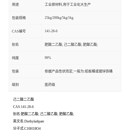
用途
工业原材料,用于工业化大生产
25kg/200kg/5kg/1kg
包装规格
141-28-6
CAS编号
别名
肥酸二乙酯; 己二酸乙酯; 肥酸乙酯;
99%
纯度
包装
依据产品性状而定,一般为:纸板桶或镀锌铁桶
级别
医药级
己二酸二乙酯
CAS:141-28-6
别名:肥酸二乙酯; 己二酸乙酯; 肥酸乙酯;
英文名:Diethyladipate
分子式:C10H18O4