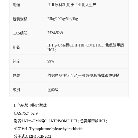
用途
工业原材料,用于工业化大生产
25kg/200kg/5kg/1kg
包装规格
7524-52-9
CAS编号
H-Trp-OMe稨Cl; H-TRP-OME·HCL; 色氨酸甲酯
别名
HCL;
99%
纯度
包装
依据产品性状而定,一般为:纸板桶或镀锌铁桶
级别
医药级
L-色氨酸甲酯盐酸盐
CAS:7524-52-9
别名:H-Trp-OMe稨Cl; H-TRP-OME·HCL; 色氨酸甲酯HCL;
英文名:L-Tryptophanmethylesterhydrochloride
分子式:C12H15ClN2O2