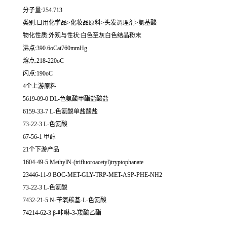
分子量:254.713
类别:日用化学品>化妆品原料>头发调理剂>氨基酸
物化性质:外观与性状:白色至灰白色结晶粉末
沸点:390.6oCat760mmHg
熔点:218-220oC
闪点:190oC
4个上游原料
5619-09-0 DL-色氨酸甲酯盐酸盐
6159-33-7 L-色氨酸单盐酸盐
73-22-3 L-色氨酸
67-56-1 甲醇
21个下游产品
1604-49-5 MethylN-(trifluoroacetyl)tryptophanate
23446-11-9 BOC-MET-GLY-TRP-MET-ASP-PHE-NH2
73-22-3 L-色氨酸
7432-21-5 N-苄氧羰基-L-色氨酸
74214-62-3 β-咔啉-3-羧酸乙酯