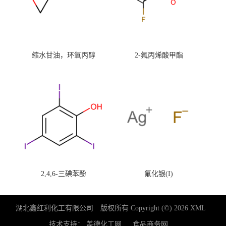
缩水甘油，环氧丙醇
2-氟丙烯酸甲酯
2,4,6-三碘苯酚
氟化银(I)
湖北鑫红利化工有限公司
版权所有 Copyright (©) 2026
XML
技术支持：
盖德化工网
食品商务网