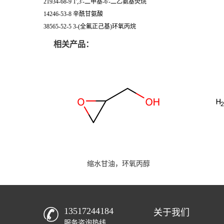
21934-68-9 1',3'-二甲基-6'-二乙氨基荧烷
14246-53-8 辛酰甘氨酸
38565-52-5 3-(全氟正己基)环氧丙烷
相关产品：
缩水甘油，环氧丙醇
13517244184
关于我们
服务咨询热线