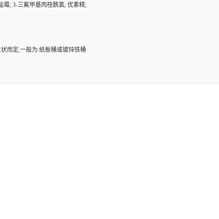
盐霉; 3-三氟甲基肉桂酰氯; 优素精;
状而定,一般为:纸板桶或镀锌铁桶