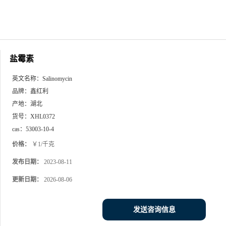
盐霉素
英文名称：
Salinomycin
品牌：
鑫红利
产地：
湖北
货号：
XHL0372
cas：
53003-10-4
价格：
￥1/千克
发布日期：
2023-08-11
更新日期：
2026-08-06
发送咨询信息