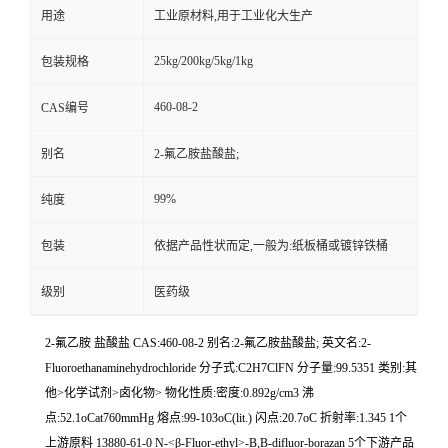
用途
工业原材料,用于工业化大生产
25kg/200kg/5kg/1kg
包装规格
460-08-2
CAS编号
别名
2-氟乙胺盐酸盐;
99%
纯度
包装
依据产品性状而定,一般为:纸板桶或镀锌铁桶
级别
医药级
2-氟乙胺 盐酸盐 CAS:460-08-2 别名:2-氟乙胺盐酸盐; 英文名:2-
Fluoroethanaminehydrochloride 分子式:C2H7ClFN 分子量:99.5351 类别:其
他>化学试剂>卤化物> 物化性质:密度:0.892g/cm3 沸
点:52.1oCat760mmHg 熔点:99-103oC(lit.) 闪点:20.7oC 折射率:1.345 1个
上游原料 13880-61-0 N-<β-Fluor-ethyl>-B,B-difluor-borazan 5个下游产品