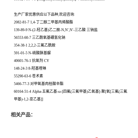
生产厂家优惠供应以下品种,欢迎咨询:
2082-81-7 1,4-丁二醇二甲基丙烯酸酯
139-89-9 N-(2-羟乙基)乙二胺-N,N′,N′-三乙酸 三钠盐
56553-60-7 三乙酰氧基硼氢化钠
354-38-1 2,2,2-三氟乙酰胺
591-01-5 N-硫酸脒基脲
40601-76-1 抗氧剂 CY
148-24-3 8-羟基喹啉
55290-63-6 苍术素
5466-77-3 对甲氧基肉桂酸辛酯
60164-51-4 Alpha-五氟乙基-ω-[四氟(三氟甲基)乙氧基]-聚[氧[三氟(三氟
甲基)-1,2-亚乙基]]
相关产品：