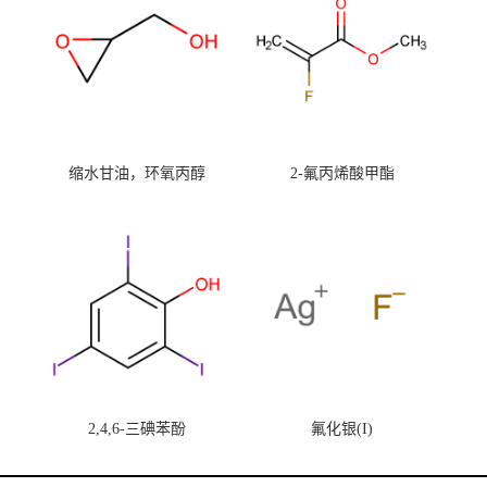
缩水甘油，环氧丙醇
2-氟丙烯酸甲酯
2,4,6-三碘苯酚
氟化银(I)