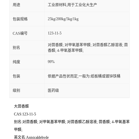
用途
工业原材料,用于工业化大生产
25kg/200kg/5kg/1kg
包装规格
123-11-5
CAS编号
对茴香醛; 对甲氧基苯甲醛; 对茴香醛乙醇溶液; 茴
别名
香醛; 4-甲氧基苯甲醛;
99%
纯度
包装
依据产品性状而定,一般为:纸板桶或镀锌铁桶
级别
医药级
大茴香醛
CAS:123-11-5
别名:对茴香醛; 对甲氧基苯甲醛; 对茴香醛乙醇溶液; 茴香醛; 4-甲氧基苯
甲醛;
英文名:Anisicaldehyde