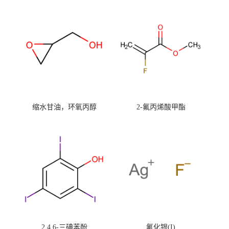
缩水甘油，环氧丙醇
2-氟丙烯酸甲酯
2,4,6-三碘苯酚
氟化银(I)