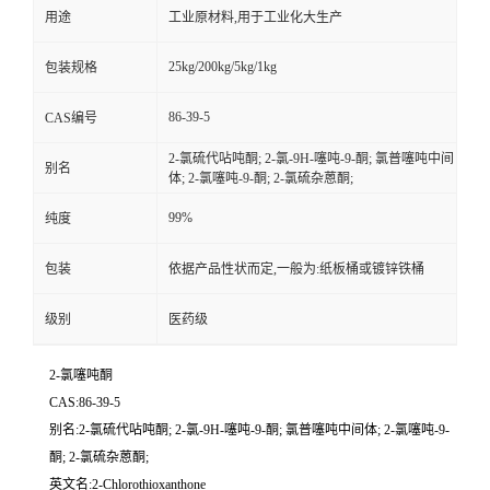
用途
工业原材料,用于工业化大生产
25kg/200kg/5kg/1kg
包装规格
86-39-5
CAS编号
2-氯硫代呫吨酮; 2-氯-9H-噻吨-9-酮; 氯普噻吨中间
别名
体; 2-氯噻吨-9-酮; 2-氯硫杂蒽酮;
99%
纯度
包装
依据产品性状而定,一般为:纸板桶或镀锌铁桶
级别
医药级
2-氯噻吨酮
CAS:86-39-5
别名:2-氯硫代呫吨酮; 2-氯-9H-噻吨-9-酮; 氯普噻吨中间体; 2-氯噻吨-9-
酮; 2-氯硫杂蒽酮;
英文名:2-Chlorothioxanthone