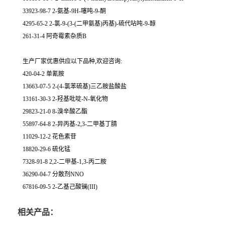
33923-98-7 2-氨基-9H-噻吨-9-酮
4295-65-2 2-氯-9-(3-(二甲氨基)丙基)-硫代呫吨-9-醇
261-31-4 阿奇霉素杂质B
生产厂家优惠供应以下品种,欢迎咨询:
420-04-2 单氰胺
13663-07-5 2-(4-氯苯硫基)三乙胺盐酸盐
13161-30-3 2-羟基吡啶-N-氧化物
29823-21-0 8-溴辛酸乙酯
55897-64-8 2-异丙基-2,3-二甲基丁腈
11029-12-2 花色素苷
18820-29-6 硫化锰
7328-91-8 2,2-二甲基-1,3-丙二胺
36290-04-7 分散剂NNO
67816-09-5 2-乙基己酸镧(III)
相关产品：