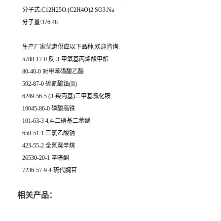
分子式:C12H25O.(C2H4O)2.SO3.Na
分子量:376.48
生产厂家优惠供应以下品种,欢迎咨询:
5788-17-0 反-3-甲氧基丙烯酸甲酯
80-40-0 对甲苯磺酸乙酯
592-87-0 硫氰酸铅(II)
6249-56-5 (3-羧丙基)三甲基氯化铵
10045-86-0 磷酸高铁
101-63-3 4,4-二硝基二苯醚
650-51-1 三氯乙酸钠
423-55-2 全氟溴辛烷
26530-20-1 辛噻酮
7236-57-9 4-硫代胸苷
相关产品：