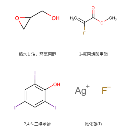
缩水甘油，环氧丙醇
2-氟丙烯酸甲酯
2,4,6-三碘苯酚
氟化银(I)