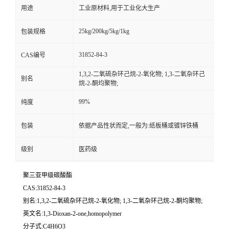
用途
工业原材料,用于工业化大生产
25kg/200kg/5kg/1kg
包装规格
31852-84-3
CAS编号
1,3,2-二氧硫杂环己烷-2-氧化物; 1,3-二氧杂环己
别名
烷-2-酮均聚物;
99%
纯度
包装
依据产品性状而定,一般为:纸板桶或镀锌铁桶
级别
医药级
聚三亚甲级碳酸酯
CAS:31852-84-3
别名:1,3,2-二氧硫杂环己烷-2-氧化物; 1,3-二氧杂环己烷-2-酮均聚物;
英文名:1,3-Dioxan-2-one,homopolymer
分子式:C4H6O3