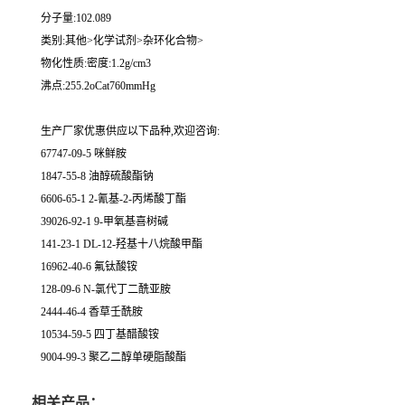
分子量:102.089
类别:其他>化学试剂>杂环化合物>
物化性质:密度:1.2g/cm3
沸点:255.2oCat760mmHg
生产厂家优惠供应以下品种,欢迎咨询:
67747-09-5 咪鲜胺
1847-55-8 油醇硫酸酯钠
6606-65-1 2-氰基-2-丙烯酸丁酯
39026-92-1 9-甲氧基喜树碱
141-23-1 DL-12-羟基十八烷酸甲酯
16962-40-6 氟钛酸铵
128-09-6 N-氯代丁二酰亚胺
2444-46-4 香草壬酰胺
10534-59-5 四丁基醋酸铵
9004-99-3 聚乙二醇单硬脂酸酯
相关产品：