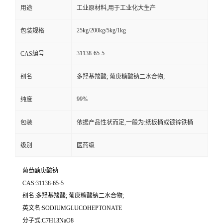
用途
工业原材料,用于工业化大生产
25kg/200kg/5kg/1kg
包装规格
31138-65-5
CAS编号
别名
多羟基羧酸; 葡庚糖酸钠二水合物;
99%
纯度
包装
依据产品性状而定,一般为:纸板桶或镀锌铁桶
级别
医药级
葡萄醣庚酸钠
CAS:31138-65-5
别名:多羟基羧酸; 葡庚糖酸钠二水合物;
英文名:SODIUMGLUCOHEPTONATE
分子式:C7H13NaO8