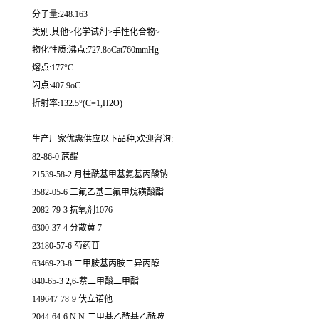
分子量:248.163
类别:其他>化学试剂>手性化合物>
物化性质:沸点:727.8oCat760mmHg
熔点:177°C
闪点:407.9oC
折射率:132.5°(C=1,H2O)
生产厂家优惠供应以下品种,欢迎咨询:
82-86-0 苊醌
21539-58-2 月桂酰基甲基氨基丙酸钠
3582-05-6 三氟乙基三氟甲烷磺酸酯
2082-79-3 抗氧剂1076
6300-37-4 分散黄 7
23180-57-6 芍药苷
63469-23-8 二甲胺基丙胺二异丙醇
840-65-3 2,6-萘二甲酸二甲酯
149647-78-9 伏立诺他
2044-64-6 N,N-二甲基乙酰基乙酰胺