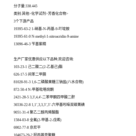
分子量:338.445
类别:其他>化学试剂>芳香化合物>
3个下游产品
19395-63-2 1-硝基-N-丙基-9-吖啶胺
19395-61-0 N-methyl-1-nitroacridin-9-amine
13096-46-3 苄基紫精
生产厂家优惠供应以下品种,欢迎咨询:
103-23-1 己二酸二(2-乙基己)酯
626-17-5 间苯二甲腈
81028-91-3 1,6-二磷酸果糖三钠盐(八水合物)
872-50-4 N-甲基吡咯烷酮
2421-28-5 3,3',4,4'-二苯甲酮四甲酸二酐
36536-22-8 1,1’,3,3,3’,3’-六甲基吲哚双碳菁碘
9051-31-4 聚乙二醇丙烯酸酯
1584-03-8 全氟(2-甲基-2-戊烯)
6902-77-8 京尼平
104673-29-2 羟丙基壳聚糖