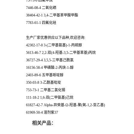
75-73-0 四氟甲烷
7446-08-4 二氧化硒
38404-42-1 3,4-二甲基苯甲酸甲酯
7783-61-1 四氟化硅
生产厂家优惠供应以下品种,欢迎咨询:
42302-17-0 3-(二甲基氨基)-1-丙硫醇
5613-46-7 2,2-双(4-羟基-3,5-二甲基苯基)丙烷
36727-29-4 3,5,5-三甲基己酰氯
16156-58-4 甲磺酸-2-丙炔-1-醇
2403-89-6 五甲基哌啶醇
350-03-8 3-乙酰基吡啶
753-73-1 二甲基二氯化锡
111-18-2 1,6-双(二甲氨基)己烷
61827-42-7 Alpha-异癸基-Ω-羟基-聚(氧-1,2-亚乙基)
61969-50-4 溶剂紫37
相关产品：