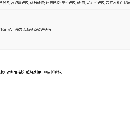
性硅溶胶; 高纯度硅胶; 球形硅胶; 色谱硅胶; 橙色硅胶; 硅胶I; 品红色硅胶; 超纯反相C-18
状而定,一般为:纸板桶或镀锌铁桶
硅胶I; 品红色硅胶; 超纯反相C-18层析填料;