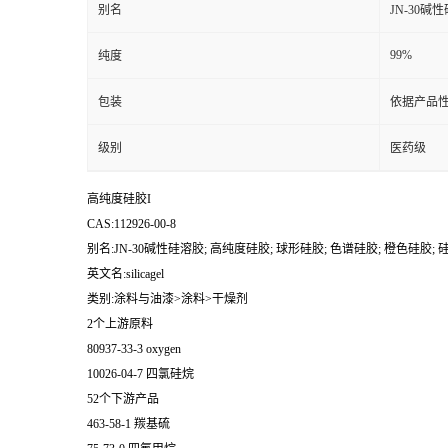
别名
JN-30碱
99%
纯度
包装
依据产品性
级别
医药级
高纯度硅胶I
CAS:112926-00-8
别名:JN-30碱性硅溶胶; 高纯度硅胶; 球形硅胶; 色谱硅胶; 橙色硅胶; 
英文名:silicagel
类别:涂料与油漆>涂料>干燥剂
2个上游原料
80937-33-3 oxygen
10026-04-7 四氯硅烷
52个下游产品
463-58-1 羰基硫