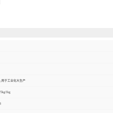
,用于工业化大生产
/5kg/1kg
8