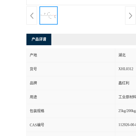
产品详请
产地
湖北
XHL0312
货号
品牌
鑫红利
用途
工业原材料
25kg/200kg
包装规格
112926-00-
CAS编号