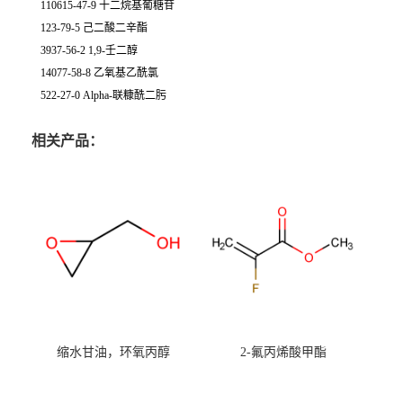
110615-47-9 十二烷基葡糖苷
123-79-5 己二酸二辛酯
3937-56-2 1,9-壬二醇
14077-58-8 乙氧基乙酰氯
522-27-0 Alpha-联糠酰二肟
相关产品：
缩水甘油，环氧丙醇
2-氟丙烯酸甲酯