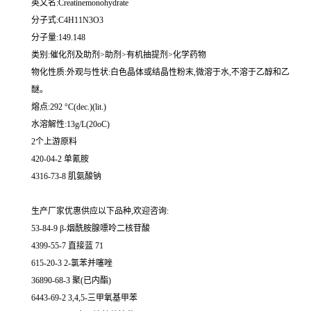
英文名:Creatinemonohydrate
分子式:C4H11N3O3
分子量:149.148
类别:催化剂及助剂>助剂>有机抽提剂>化学药物
物化性质:外观与性状:白色晶体或结晶性粉末,微溶于水,不溶于乙醇和乙
醚。
熔点:292 °C(dec.)(lit.)
水溶解性:13g/L(20oC)
2个上游原料
420-04-2 单氰胺
4316-73-8 肌氨酸钠
生产厂家优惠供应以下品种,欢迎咨询:
53-84-9 β-烟酰胺腺嘌呤二核苷酸
4399-55-7 直接蓝 71
615-20-3 2-氯苯并噻唑
36890-68-3 聚(已内酯)
6443-69-2 3,4,5-三甲氧基甲苯