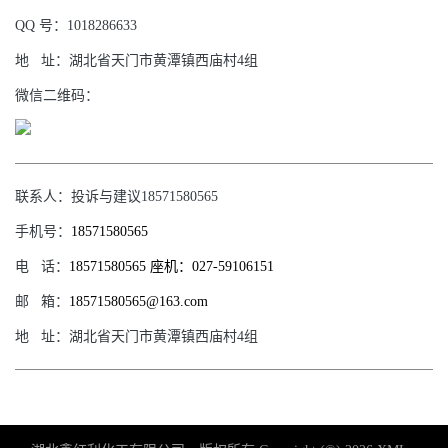
QQ
号：
1018286633
地
址：
湖北省天门市黄潭镇西庙村4组
微信二维码：
联系人：
投诉与建议18571580565
手机号：
18571580565
电
话：
18571580565 座机：027-59106151
邮
箱：
18571580565@163.com
地
址：
湖北省天门市黄潭镇西庙村4组