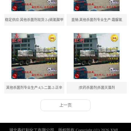
稳定供应:其他杀菌剂现货:2-(硫氰酸甲
直销:其他杀菌剂专业生产:霜脲氰
基巯基)苯并噻唑
其他杀菌剂专业生产:4,5-二氯-2-正辛
|农药杀菌剂|杀菌灭藻剂
基-3-异噻唑啉酮
上一页
湖北鑫红利化工有限公司
版权所有 Copyright (©) 2026
XML