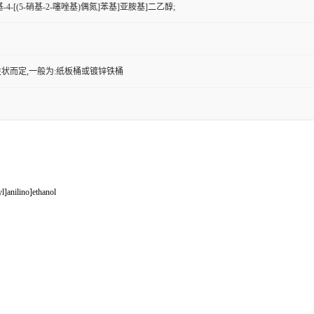
3-甲基-4-[(5-硝基-2-噻唑基)偶氮]苯基]亚胺基]二乙醇;
状而定,一般为:纸板桶或镀锌铁桶
]anilino]ethanol