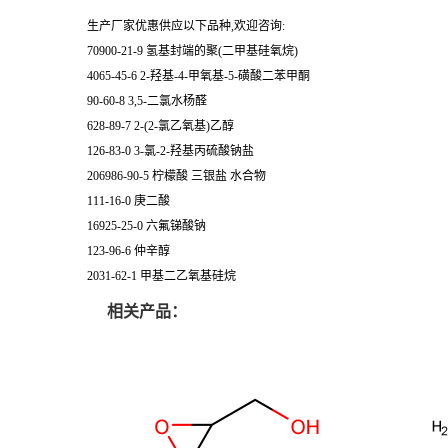
生产厂家优惠供应以下品种,欢迎咨询:
70900-21-9 氢基封端的聚(二甲基硅氧烷)
4065-45-6 2-羟基-4-甲氧基-5-磺酸二苯甲酮
90-60-8 3,5-二氯水杨醛
628-89-7 2-(2-氯乙氧基)乙醇
126-83-0 3-氯-2-羟基丙硫酸钠盐
206986-90-5 柠檬酸 三银盐 水合物
111-16-0 庚二酸
16925-25-0 六氟锑酸钠
123-96-6 仲辛醇
2031-62-1 甲基二乙氧基硅烷
相关产品：