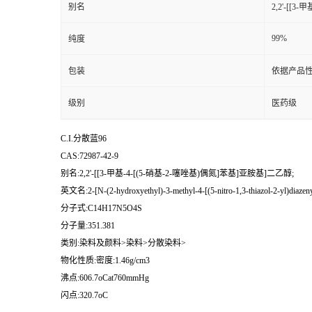
别名
2,2'-[[
99%
纯度
包装
依据产品性
级别
医药级
C.I.分散蓝96
CAS:72987-42-9
别名:2,2'-[[3-甲基-4-[(5-硝基-2-噻唑基)偶氮]苯基]亚胺基]二乙醇;
英文名:2-[N-(2-hydroxyethyl)-3-methyl-4-[(5-nitro-1,3-thiazol-2-yl)diazenyl
分子式:C14H17N5O4S
分子量:351.381
类别:染料及颜料>染料>分散染料>
物化性质:密度:1.46g/cm3
沸点:606.7oCat760mmHg
闪点:320.7oC