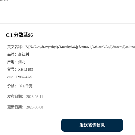
C.I.分散蓝96
英文名称：
2-[N-(2-hydroxyethyl)-3-methyl-4-[(5-nitro-1,3-thiazol-2-yl)diazenyl]anilino
品牌：
鑫红利
产地：
湖北
货号：
XHL1193
cas：
72987-42-9
价格：
￥1/千克
发布日期：
2023-08-11
更新日期：
2026-08-08
发送咨询信息