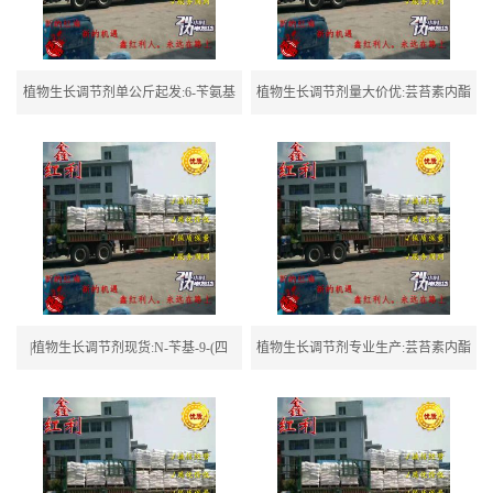
植物生长调节剂单公斤起发:6-苄氨基
植物生长调节剂量大价优:芸苔素内酯
嘌呤
|植物生长调节剂现货:N-苄基-9-(四
植物生长调节剂专业生产:芸苔素内酯
氢-2H-吡喃-2-基)腺嘌呤