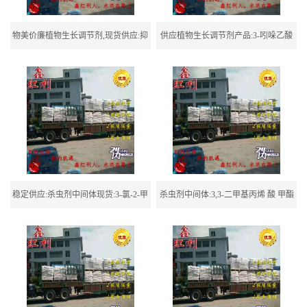
物美价廉植物生长调节剂,现货供应:抑
供应植物生长调节剂产品:3-吲哚乙酸
芽丹
稳定供应:杀虫剂中间体现货:3-氯-2-甲
杀虫剂中间体:3,3-二甲基丙烯 酸 甲酯
基联苯