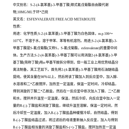
中文别名：S-2-(4-氯苯基)-3-甲基丁酸;顺式氰戊菊酯自由酸代谢
物,10ΜG/ΜL于环*己烷
英文名：ESFENVALERATE FREE ACID METABOLITE
性质：
用途：化学性质;S-2-(4-氯苯基)-3-甲基丁酸为白色固体，m.p.106～
107℃，不溶于水，溶于甲苯、苯等有机溶剂。用途;S-2-(4-氯苯基)-3-
甲基丁酸是S-氰戊菊酯(又称S，S-氰戊菊酯，esfenvalerate)的重要中间
体。生产方法;S-2-(4-氯苯基)-3-甲基丁酸可以用消旋2-(4-氯苯基)-3-甲
基丁酸(简称丁酸)用α-甲基苄胺拆分得到，但一般工业上用优势结晶分
离法制备，其工艺如下。首先将2-(4-氯苯基)-3-甲基丁酸用石油醚结晶
提纯，使其含量在98％以上，然后将该丁酸加入到反应釜中，加入醇-
水溶液和二*乙胺搅拌，加热至一定温度，保温一定时间，冷却结晶，
得到消旋的丁酸二*乙胺盐，然后在一反应釜中依次加入丁酸、二*乙胺
和水，搅拌并升温至一定温度，保温，然后冷却，向反应釜中加入一定
量的R-(-)-丁酸盐和消旋丁酸盐，继续升温至溶解，保温一定时间，然
后冷却至一定温度，加入R-(-)-丁酸盐晶种缓慢冷却，自然结晶，得到
R-(-)-丁酸盐结晶过滤，将过滤后的母液重新抽入反应釜，加入与得到
R-(-)-丁酸盐相当量的消旋丁酸盐和S-(+)-丁酸盐，搅拌加热至一定温