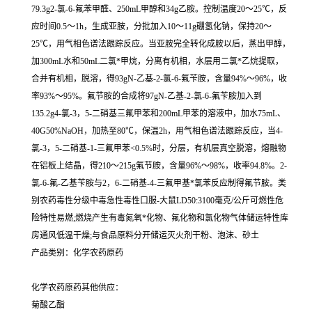
79.3g2-氯-6-氟苯甲醛、250mL甲醇和34g乙胺。控制温度20～25℃，反
应时间0.5～1h，生成亚胺，分批加入10～11g硼氢化钠，保持20～
25℃，用气相色谱法跟踪反应。当亚胺完全转化成胺以后，蒸出甲醇，
加300mL水和50mL二氯*甲烷，分离有机相，水层用二氯*乙烷提取，
合并有机相，脱溶，得93gN-乙基-2-氯-6-氟苄胺，含量94%～96%，收
率93%～95%。氟节胺的合成将97gN-乙基-2-氯-6-氟苄胺加入到
135.2g4-氯-3，5-二硝基三氟甲苯和200mL甲苯的溶液中，加水75mL、
40G50%NaOH，加热至80℃，保温2h，用气相色谱法跟踪反应，当4-
氯-3，5-二硝基-1-三氟甲苯<0.5%时，分层，有机层真空脱溶，熔融物
在铝板上结晶，得210～215g氟节胺，含量96%～98%，收率94.8%。2-
氯-6-氟-乙基苄胺与2，6-二硝基-4-三氟甲基*氯苯反应制得氟节胺。类
别农药毒性分级中毒急性毒性口服-大鼠LD50:3100毫克/公斤可燃性危
险特性易燃;燃烧产生有毒氮氧*化物、氟化物和氯化物气体储运特性库
房通风低温干燥;与食品原料分开储运灭火剂干粉、泡沫、砂土
产品类别：化学农药原药
化学农药原药其他供应：
菊酸乙酯