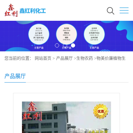
您当前的位置：
网站首页
>
产品展厅
>
生物农药
>
物美价廉植物生
长调节剂:氟节胺
产品展厅