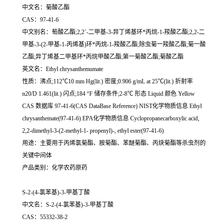
中文名：菊酸乙酯
CAS：97-41-6
中文别名：萄酸乙酯;2,2ˊ-二甲基-3-异丁烯基环*丙烷-1-羧酸乙酯;2,2-二
甲基-3-(2-甲基-1-丙烯基)环*丙烷-1-羧酸乙酯;除虫菊一羧酸乙酯;菊一酸
乙酯;异丁烯基二甲基环*丙烷甲酸乙酯;第一菊酸乙酯;菊酸乙酯
英文名：Ethyl chrysanthemumate
性质：沸点;112℃10 mm Hg(lit.) 密度;0.906 g/mL at 25℃(lit.) 折射率
n20/D 1.461(lit.) 闪点;184 °F 储存条件;2-8℃ 形态 Liquid 颜色 Yellow
CAS 数据库 97-41-6(CAS DataBase Reference) NIST化学物质信息 Ethyl
chrysanthemate(97-41-6) EPA化学物质信息 Cyclopropanecarboxylic acid,
2,2-dimethyl-3-(2-methyl-1- propenyl)-, ethyl ester(97-41-6)
用途：主要用于丙烯氯菊酯、胺菊酯、苯醚菊酯、丙炔菊酯等杀虫剂的
关键中间体
产品类别：化学农药原药
S-2-(4-氯苯基)-3-甲基丁酸
中文名：S-2-(4-氯苯基)-3-甲基丁酸
CAS：55332-38-2