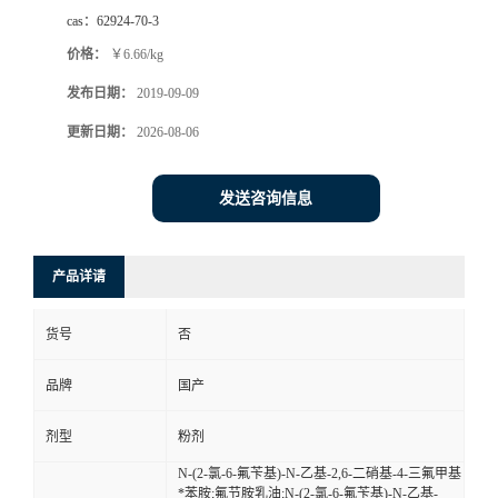
cas：
62924-70-3
价格：
￥6.66/kg
发布日期：
2019-09-09
更新日期：
2026-08-06
发送咨询信息
产品详请
货号
否
品牌
国产
剂型
粉剂
N-(2-氯-6-氟苄基)-N-乙基-2,6-二硝基-4-三氟甲基
*苯胺;氟节胺乳油;N-(2-氯-6-氟苄基)-N-乙基-