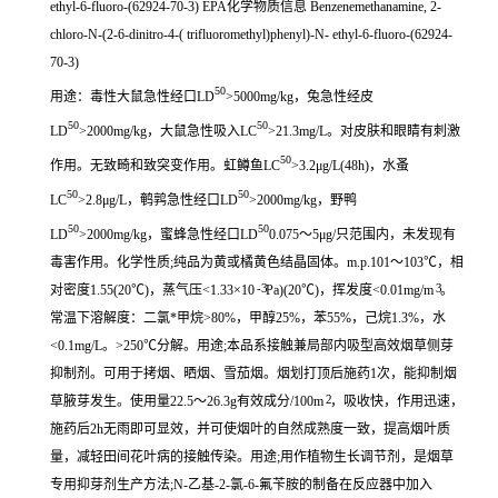
ethyl-6-fluoro-(62924-70-3) EPA化学物质信息 Benzenemethanamine, 2-
chloro-N-(2-6-dinitro-4-( trifluoromethyl)phenyl)-N- ethyl-6-fluoro-(62924-
70-3)
50
用途：毒性大鼠急性经口LD
>5000mg/kg，兔急性经皮
50
50
LD
>2000mg/kg，大鼠急性吸入LC
>21.3mg/L。对皮肤和眼睛有刺激
50
作用。无致畸和致突变作用。虹鳟鱼LC
>3.2μg/L(48h)，水蚤
50
50
LC
>2.8μg/L，鹌鹑急性经口LD
>2000mg/kg，野鸭
50
50
LD
>2000mg/kg，蜜蜂急性经口LD
0.075～5μg/只范围内，未发现有
毒害作用。化学性质;纯品为黄或橘黄色结晶固体。m.p.101～103℃，相
-3
3
对密度1.55(20℃)，蒸气压<1.33×10
Pa)(20℃)，挥发度<0.01mg/m
。
常温下溶解度：二氯*甲烷>80%，甲醇25%，苯55%，己烷1.3%，水
<0.1mg/L。>250℃分解。用途;本品系接触兼局部内吸型高效烟草侧芽
抑制剂。可用于拷烟、晒烟、雪茄烟。烟划打顶后施药1次，能抑制烟
2
草腋芽发生。使用量22.5～26.3g有效成分/100m
，吸收快，作用迅速，
施药后2h无雨即可显效，并可使烟叶的自然成熟度一致，提高烟叶质
量，减轻田间花叶病的接触传染。用途;用作植物生长调节剂，是烟草
专用抑芽剂生产方法;N-乙基-2-氯-6-氟苄胺的制备在反应器中加入