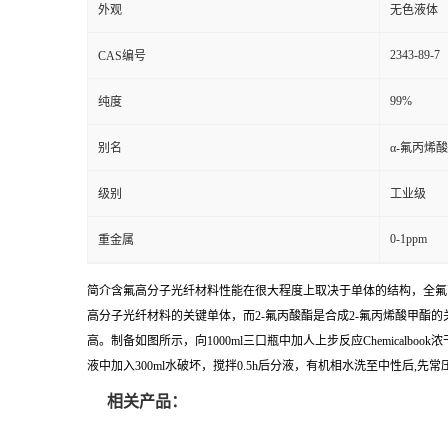
外观
无色液体
2343-89-7
CAS编号
99%
纯度
别名
α-氟丙烯
级别
工业级
0-1ppm
重金属
简介含氟高分子光纤材料性能在很大程度上取决于单体的结构，全氟
高分子光纤材料的关键单体，而2-氟丙酸酯是合成2-氟丙烯酸甲酯
高。制备如图所示，向1000ml三口瓶中加人上步反应Chemicalbook浓干产
液中加入300ml水破坏，搅拌0.5h后分液，有机相水洗至中性后,先常压蒸馏(3
相关产品：