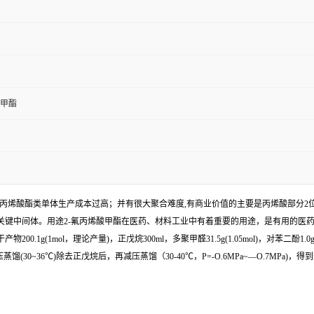
酸甲酯
丙烯酸酯类单体生产成本过高；并有很大聚合难度,有商业价值的主要是丙烯酸部分2位
的关键中间体。用途2-氟丙烯酸甲酯在医药、材料工业中有着重要的用途，是有用的
物200.1g(1mol，理论产量)，正戊烷300ml，多聚甲醛31.5g(1.05mol)，对苯二酚
0~36℃)除去正戊烷后，再减压蒸馏（30-40℃，P=-O.6MPa~—O.7MPa)，得到无色液