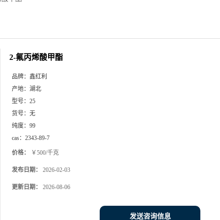
2-氟丙烯酸甲酯
品牌：
鑫红利
产地：
湖北
型号：
25
货号：
无
纯度：
99
cas：
2343-89-7
价格：
￥500/千克
发布日期：
2026-02-03
更新日期：
2026-08-06
发送咨询信息