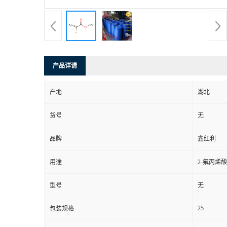
产品详请
产地
湖北
货号
无
品牌
鑫红利
用途
2-氟丙
型号
无
25
包装规格