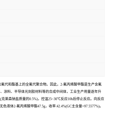
氟代和酯基上的全氟代聚合物。因此，2-氟丙烯酸甲酯是生产含氟
医药、涂料、半导体光刻胶材料等的合成中间体，工业生产用量逐年升
1.0g(克莱森钠盐质量的0.5%)，控温25~30℃反应10h后停止反应。向反应
体2-氟丙烯酸甲酯47.5g，收率:42.4%(GC主含量=97.5577%)。