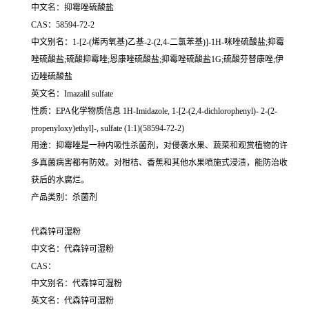
中文名：抑霉唑硫酸盐
CAS：58594-72-2
中文别名：1-[2-(烯丙氧基)乙基-2-(2,4-二氯苯基)]-1H-咪唑硫酸盐;抑霉
唑硫酸盐;硫酸抑霉唑;恩康唑硫酸盐;抑霉唑硫酸盐1G;硫酸芬替康唑;伊
迈唑硫酸盐
英文名：Imazalil sulfate
性质：EPA化学物质信息 1H-Imidazole, 1-[2-(2,4-dichlorophenyl)- 2-(2-
propenyloxy)ethyl]-, sulfate (1:1)(58594-72-2)
用途：抑霉唑是一种内吸性杀菌剂，对侵袭水果、蔬菜和观赏植物的许
多真菌病害都有防效。对柑桔、香蕉和其他水果喷施式浸渍，能防治收
获后的水腐烂。
产品类别：杀菌剂
代森锌可湿粉
中文名：代森锌可湿粉
CAS：
中文别名：代森锌可湿粉
英文名：代森锌可湿粉