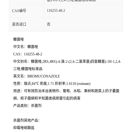
基)-1H-1,2,4-三唑;糠菌唑标准品
116255-48-2
CAS编号
是否进口
否
糠菌唑
中文名：糠菌唑
CAS：116255-48-2
中文别名：糠菌唑;2RS,4RS)-4-溴-2-(2,4-二氯苯基)四氢糠基)-1H-1,2,4-
三唑;糠菌唑标准品
英文名：BROMUCONAZOLE
性质：熔点;84℃ 密度;1.71 折射率;1.6110 (estimate)
用途：可有效防治禾谷类物作、葡萄、水稻、果树和蔬菜上的子囊菌
纲、担子菌纲和半知菌类病原菌引起的病害
产品类别：杀菌剂
杀菌剂其他产品：
抑霉唑硫酸盐