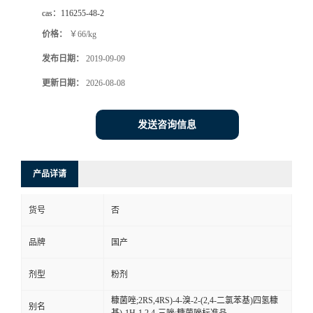
cas：
116255-48-2
价格：
￥66/kg
发布日期：
2019-09-09
更新日期：
2026-08-08
发送咨询信息
产品详请
货号
否
品牌
国产
剂型
粉剂
糠菌唑;2RS,4RS)-4-溴-2-(2,4-二氯苯基)四氢糠
别名