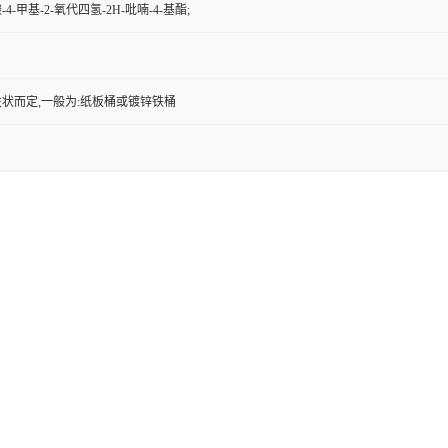
4-甲基-2-氧代四氢-2H-吡喃-4-基酯;
状而定,一般为:纸板桶或镀锌铁桶