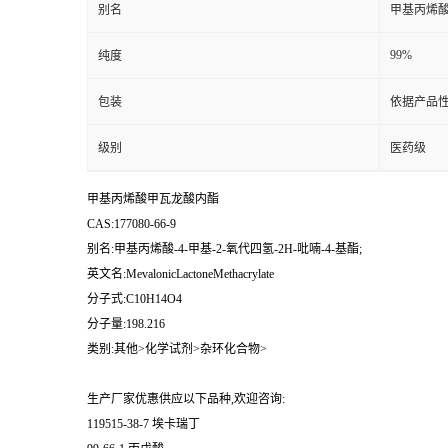
别名
甲基丙烯酸-
99%
纯度
包装
依据产品性
级别
医药级
甲基丙烯酸甲瓦龙酸内酯
CAS:177080-66-9
别名:甲基丙烯酸-4-甲基-2-氧代四氢-2H-吡喃-4-基酯;
英文名:MevalonicLactoneMethacrylate
分子式:C10H14O4
分子量:198.216
类别:其他>化学试剂>杂环化合物>
生产厂家优惠供应以下品种,欢迎咨询:
119515-38-7 埃卡瑞丁