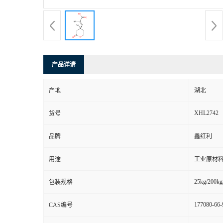
产品详请
产地
湖北
XHL2742
货号
品牌
鑫红利
用途
工业原材料
25kg/200kg
包装规格
177080-66-
CAS编号