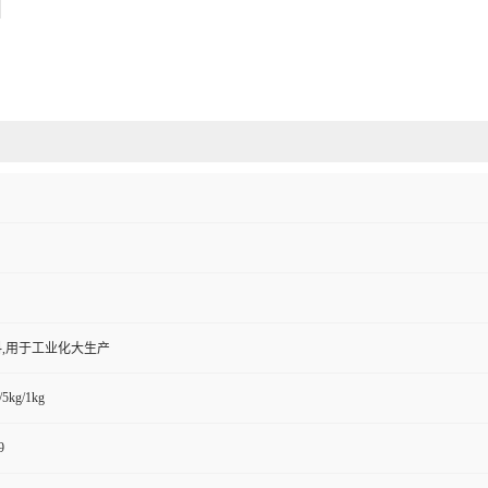
,用于工业化大生产
/5kg/1kg
9