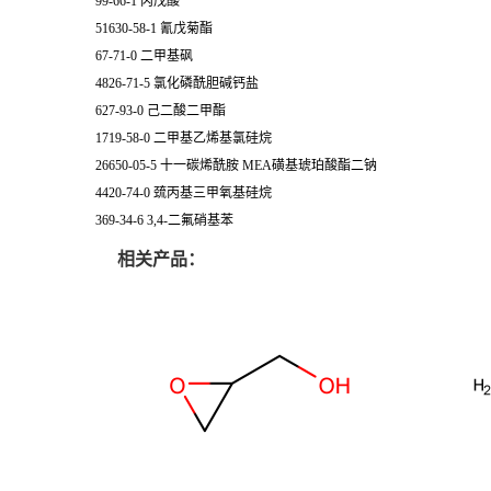
99-66-1 丙戊酸
51630-58-1 氰戊菊酯
67-71-0 二甲基砜
4826-71-5 氯化磷酰胆碱钙盐
627-93-0 己二酸二甲酯
1719-58-0 二甲基乙烯基氯硅烷
26650-05-5 十一碳烯酰胺 MEA磺基琥珀酸酯二钠
4420-74-0 巯丙基三甲氧基硅烷
369-34-6 3,4-二氟硝基苯
相关产品：