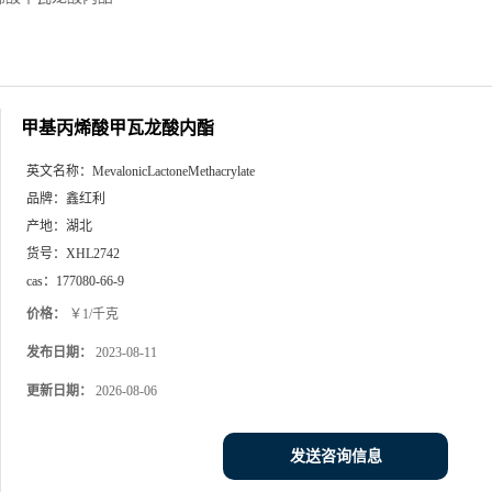
甲基丙烯酸甲瓦龙酸内酯
英文名称：
MevalonicLactoneMethacrylate
品牌：
鑫红利
产地：
湖北
货号：
XHL2742
cas：
177080-66-9
价格：
￥1/千克
发布日期：
2023-08-11
更新日期：
2026-08-06
发送咨询信息