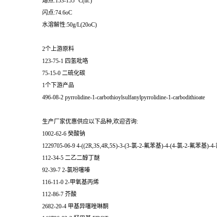
熔点:153-155 °C(lit.)
闪点:74.6oC
水溶解性:50g/L(20oC)
2个上游原料
123-75-1 四氢吡咯
75-15-0 二硫化碳
1个下游产品
496-08-2 pyrrolidine-1-carbothioylsulfanylpyrrolidine-1-carbodithioate
生产厂家优惠供应以下品种,欢迎咨询:
1002-62-6 癸酸钠
1229705-06-9 4-((2R,3S,4R,5S)-3-(3-氯-2-氟苯基)-4-(4-氯-
112-34-5 二乙二醇丁醚
92-39-7 2-氯吩噻嗪
116-11-0 2-甲氧基丙烯
112-86-7 芥酸
2682-20-4 甲基异噻唑啉酮