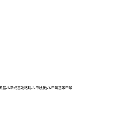
2-氟苯基)-4-氰基-5-新戊基吡咯烷-2-甲酰胺)-3-甲氧基苯甲酸