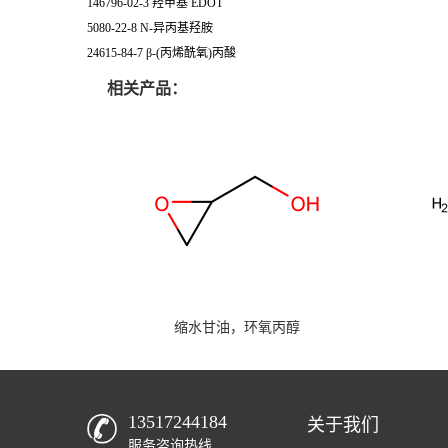
146796-02-3 羟甲基 EDOT
5080-22-8 N-异丙基羟胺
24615-84-7 β-(丙烯酰氧)丙酸
相关产品：
缩水甘油，环氧丙醇
13517244184
关于我们
服务咨询热线