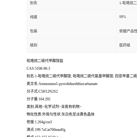
别名
1-吡咯烷
99%
纯度
包装
依据产品性
级别
医药级
吡咯烷二硫代甲酸铵盐
CAS:5108-96-3
别名:1-吡咯烷二硫代甲酸铵; 吡咯烷二硫代氨基甲酸铵; 四亚甲基二
英文名:Ammonium1-pyrrolidinedithiocarbamate
分子式:C5H12N2S2
分子量:164.292
类别:其他>化学试剂>含氮有机物>
物化性质:外观与性状:灰白色至淡黄色晶体
密度:1.264g/cm3
沸点:199.7oCat760mmHg