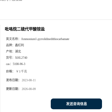
吡咯烷二硫代甲酸铵盐
英文名称：
Ammonium1-pyrrolidinedithiocarbamate
品牌：
鑫红利
产地：
湖北
货号：
XHL2740
cas：
5108-96-3
价格：
￥1/千克
发布日期：
2023-08-11
更新日期：
2026-08-09
发送咨询信息