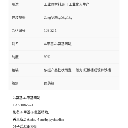
用途
工业原材料,用于工业化大生产
25kg/200kg/5kg/1kg
包装规格
108-52-1
CAS编号
别名
4-甲基-2-氨基嘧啶;
99%
纯度
包装
依据产品性状而定,一般为:纸板桶或镀锌铁桶
级别
医药级
2-氨基-4-甲基嘧啶
CAS:108-52-1
别名:4-甲基-2-氨基嘧啶;
英文名:2-Amino-4-methylpyrimidine
分子式:C5H7N3