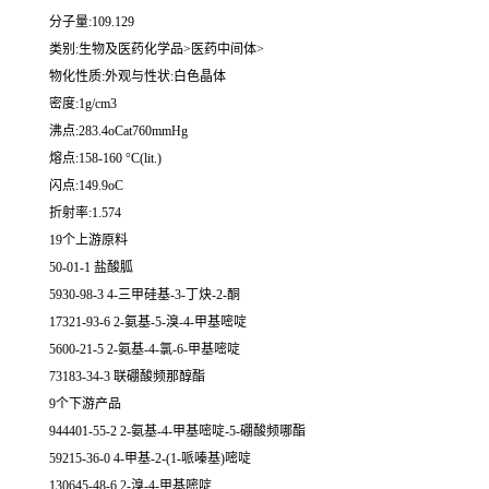
分子量:109.129
类别:生物及医药化学品>医药中间体>
物化性质:外观与性状:白色晶体
密度:1g/cm3
沸点:283.4oCat760mmHg
熔点:158-160 °C(lit.)
闪点:149.9oC
折射率:1.574
19个上游原料
50-01-1 盐酸胍
5930-98-3 4-三甲硅基-3-丁炔-2-酮
17321-93-6 2-氨基-5-溴-4-甲基嘧啶
5600-21-5 2-氨基-4-氯-6-甲基嘧啶
73183-34-3 联硼酸频那醇酯
9个下游产品
944401-55-2 2-氨基-4-甲基嘧啶-5-硼酸频哪酯
59215-36-0 4-甲基-2-(1-哌嗪基)嘧啶
130645-48-6 2-溴-4-甲基嘧啶