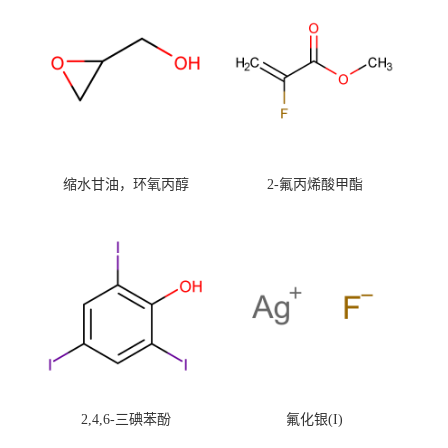
缩水甘油，环氧丙醇
2-氟丙烯酸甲酯
2,4,6-三碘苯酚
氟化银(I)