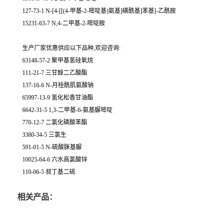
127-73-1 N-[4-[[(4-甲基-2-嘧啶基)氨基]磺酰基]苯基]-乙酰胺
15231-63-7 N,4-二甲基-2-嘧啶胺
生产厂家优惠供应以下品种,欢迎咨询:
63148-57-2 聚甲基氢硅氧烷
111-21-7 三甘醇二乙酸酯
137-16-6 N-月桂酰肌氨酸钠
65997-13-9 氢化松香甘油酯
6642-31-5 1,3-二甲基-6-氨基脲嘧啶
770-12-7 二氯化磷酸苯酯
3380-34-5 三氯生
591-01-5 N-硫酸脒基脲
10025-64-6 六水高氯酸锌
110-06-5 叔丁基二硫
相关产品：