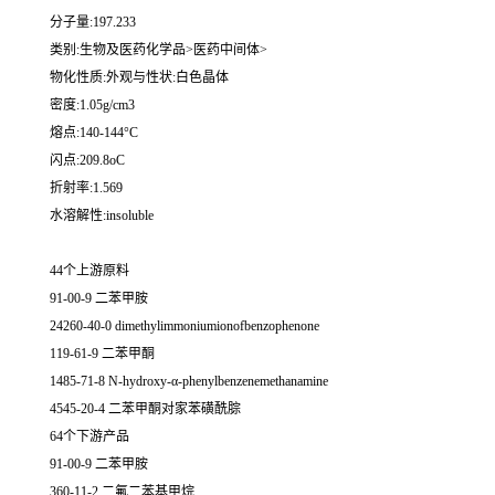
分子量:197.233
类别:生物及医药化学品>医药中间体>
物化性质:外观与性状:白色晶体
密度:1.05g/cm3
熔点:140-144°C
闪点:209.8oC
折射率:1.569
水溶解性:insoluble
44个上游原料
91-00-9 二苯甲胺
24260-40-0 dimethylimmoniumionofbenzophenone
119-61-9 二苯甲酮
1485-71-8 N-hydroxy-α-phenylbenzenemethanamine
4545-20-4 二苯甲酮对家苯磺酰腙
64个下游产品
91-00-9 二苯甲胺
360-11-2 二氟二苯基甲烷