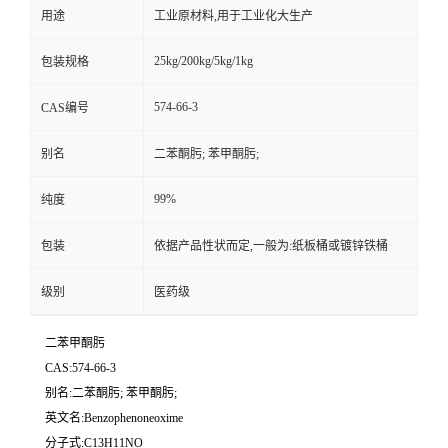
用途
工业原材料,用于工业化大生产
25kg/200kg/5kg/1kg
包装规格
574-66-3
CAS编号
别名
二苯酮肟; 苯甲酮肟;
99%
纯度
包装
依据产品性状而定,一般为:纸板桶或镀锌铁桶
级别
医药级
二苯甲酮肟
CAS:574-66-3
别名:二苯酮肟; 苯甲酮肟;
英文名:Benzophenoneoxime
分子式:C13H11NO