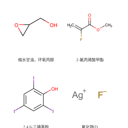
缩水甘油，环氧丙醇
2-氟丙烯酸甲酯
2,4,6-三碘苯酚
氟化银(I)