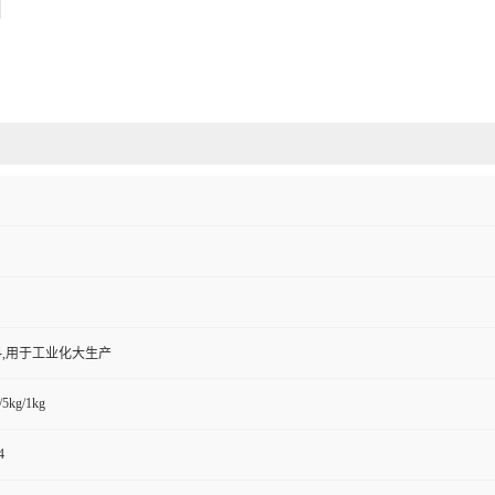
,用于工业化大生产
/5kg/1kg
4