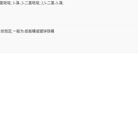
二氯吡啶; 3-溴-,5-二氯吡啶; 2,5-二氯-3-溴;
状而定,一般为:纸板桶或镀锌铁桶