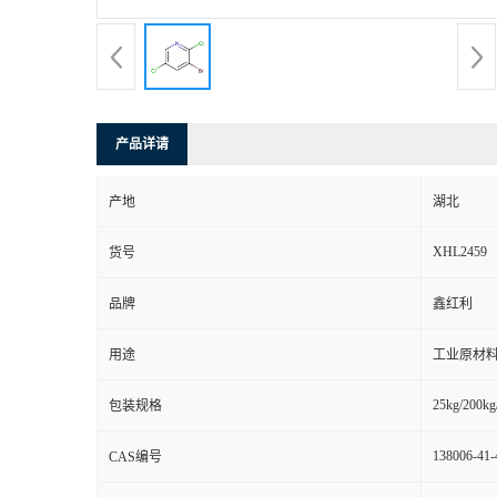
产品详请
产地
湖北
XHL2459
货号
品牌
鑫红利
用途
工业原材料
25kg/200kg
包装规格
138006-41-
CAS编号