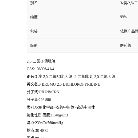
别名
3-溴-2,5-
99%
纯度
包装
依据产品性
级别
医药级
2,5-二氯-3-溴吡啶
CAS:138006-41-4
别名:3-溴-2,5-二氯吡啶; 3-溴-,5-二氯吡啶; 2,5-二氯-3-溴;
英文名:3-BROMO-2,5-DICHLOROPYRIDINE
分子式:C5H2BrCl2N
分子量:226.886
类别:农用化学品>农药中间体>农药中间体
物化性质:密度:1.848g/cm3
沸点:239oCat760mmHg
熔点:38-40°C