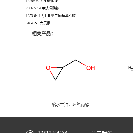
12259-92-6 多硫化铵
2386-52-9 甲烷磺酸银
1653-64-1 3,4-亚甲二氧基苯乙胺
518-82-1 大黄素
相关产品：
缩水甘油，环氧丙醇
13517244184