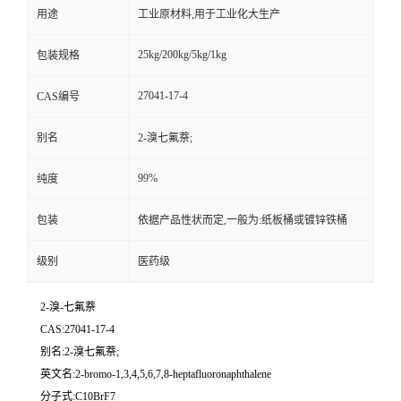
用途
工业原材料,用于工业化大生产
25kg/200kg/5kg/1kg
包装规格
27041-17-4
CAS编号
别名
2-溴七氟萘;
99%
纯度
包装
依据产品性状而定,一般为:纸板桶或镀锌铁桶
级别
医药级
2-溴-七氟萘
CAS:27041-17-4
别名:2-溴七氟萘;
英文名:2-bromo-1,3,4,5,6,7,8-heptafluoronaphthalene
分子式:C10BrF7