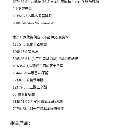
6974-32-9 1-乙酰基-2,3,5-三苯甲酰氧基-1-beta-D-呋喃核糖
2个下游产品
1839-18-5 2-氯-6-氨基嘌呤
850883-62-4 α-2d2F-Ara-1-P
生产厂家优惠供应以下品种,欢迎咨询:
121-54-0 氯化苄乙氧铵
8000-27-9 雪松油
5205-93-6 N-(3-二甲氨基丙基)甲基丙烯酰胺
693-36-7 3,3'-硫代二丙酸双十八酯
2344-70-9 4-苯基-2-丁醇
773-82-0 五氟苯甲腈
123-79-5 己二酸二辛酯
56-40-6 甘氨酸
1156-51-0 2,2-双(4-氰氧苯基)丙烷
79791-38-1 对十二烷基苯磺酰叠氮
相关产品：