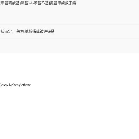
)-2-[(甲基磺酰基)氧基]-1-苯基乙基]氨基甲酸叔丁酯
状而定,一般为:纸板桶或镀锌铁桶
l)oxy-1-phenylethane