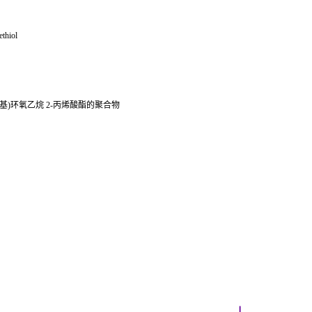
ethiol
与(氯甲基)环氧乙烷 2-丙烯酸酯的聚合物