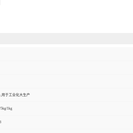
,用于工业化大生产
/5kg/1kg
8