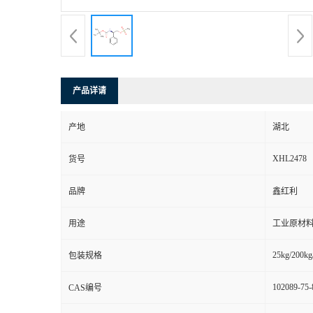
产品详请
产地
湖北
XHL2478
货号
品牌
鑫红利
用途
工业原材料
25kg/200kg
包装规格
102089-75-
CAS编号