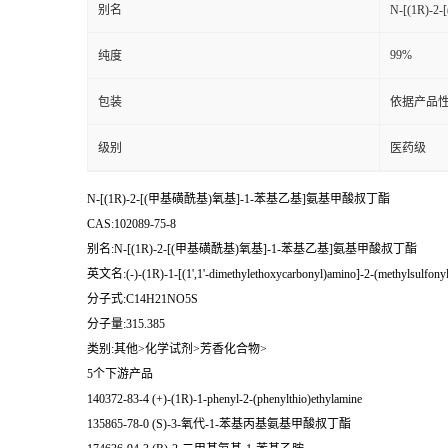
别名
N-[(1R
99%
纯度
包装
依据产品性
级别
医药级
N-[(1R)-2-[(甲基磺酰基)氧基]-1-苯基乙基]氨基甲酸叔丁酯
CAS:102089-75-8
别名:N-[(1R)-2-[(甲基磺酰基)氧基]-1-苯基乙基]氨基甲酸叔丁酯
英文名:(-)-(1R)-1-[(1',1'-dimethylethoxycarbonyl)amino]-2-(methylsulfony
分子式:C14H21NO5S
分子量:315.385
类别:其他>化学试剂>芳香化合物>
5个下游产品
140372-83-4 (+)-(1R)-1-phenyl-2-(phenylthio)ethylamine
135865-78-0 (S)-3-氧代-1-苯基丙基氨基甲酸叔丁酯