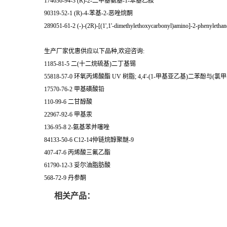
174636-94-3 (R)-2-二甲基氨基-1-苯基乙胺
90319-52-1 (R)-4-苯基-2-恶唑烷酮
289051-61-2 (-)-(2R)-[(1',1'-dimethylethoxycarbonyl)amino]-2-phenylethan
生产厂家优惠供应以下品种,欢迎咨询:
1185-81-5 二(十二烷硫基)二丁基锡
55818-57-0 环氧丙烯酸酯 UV 树脂; 4,4'-(1-甲基亚乙基)二苯酚
17570-76-2 甲基磺酸铅
110-99-6 二甘醇酸
22967-92-6 甲基汞
136-95-8 2-氨基苯并噻唑
84133-50-6 C12-14仲链烷醇聚醚-9
407-47-6 丙烯酸三氟乙酯
61790-12-3 妥尔油脂肪酸
568-72-9 丹参酮
相关产品：