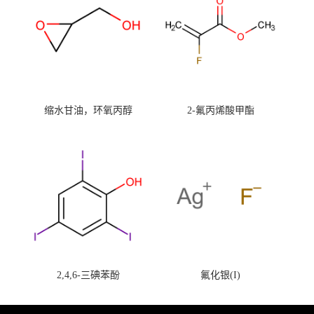
缩水甘油，环氧丙醇
2-氟丙烯酸甲酯
2,4,6-三碘苯酚
氟化银(I)