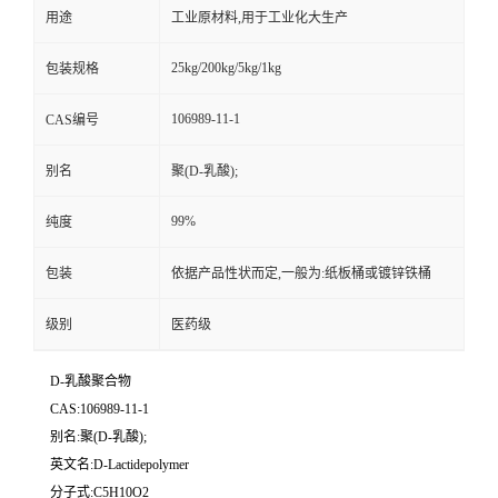
用途
工业原材料,用于工业化大生产
25kg/200kg/5kg/1kg
包装规格
106989-11-1
CAS编号
别名
聚(D-乳酸);
99%
纯度
包装
依据产品性状而定,一般为:纸板桶或镀锌铁桶
级别
医药级
D-乳酸聚合物
CAS:106989-11-1
别名:聚(D-乳酸);
英文名:D-Lactidepolymer
分子式:C5H10O2