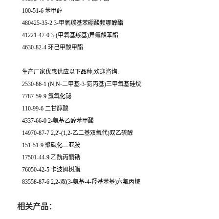
100-51-6 苯甲醇
480425-35-2 3-甲氧羰基苯硼酸频哪醇酯
41221-47-0 3-(甲氧基羰基)异氰酸苯酯
4630-82-4 环己甲酸甲酯
生产厂家优惠供应以下品种,欢迎咨询:
2530-86-1 (N,N-二甲基-3-氨丙基)三甲氧基硅烷
7787-59-9 氯氧化铋
110-99-6 二甘醇酸
4337-66-0 2-氨基乙醇苯甲酸
14970-87-7 2,2'-(1,2-乙二基双氧代)双乙硫醇
151-51-9 聚碳化二亚胺
17501-44-9 乙酰丙酮锆
76050-42-5 卡波姆树脂
83558-87-6 2,2-双(3-氨基-4-羟基苯基)六氟丙烷
相关产品：