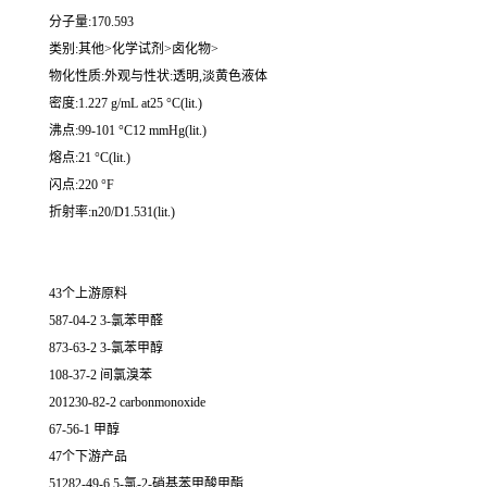
分子量:170.593
类别:其他>化学试剂>卤化物>
物化性质:外观与性状:透明,淡黄色液体
密度:1.227 g/mL at25 °C(lit.)
沸点:99-101 °C12 mmHg(lit.)
熔点:21 °C(lit.)
闪点:220 °F
折射率:n20/D1.531(lit.)
43个上游原料
587-04-2 3-氯苯甲醛
873-63-2 3-氯苯甲醇
108-37-2 间氯溴苯
201230-82-2 carbonmonoxide
67-56-1 甲醇
47个下游产品
51282-49-6 5-氯-2-硝基苯甲酸甲酯