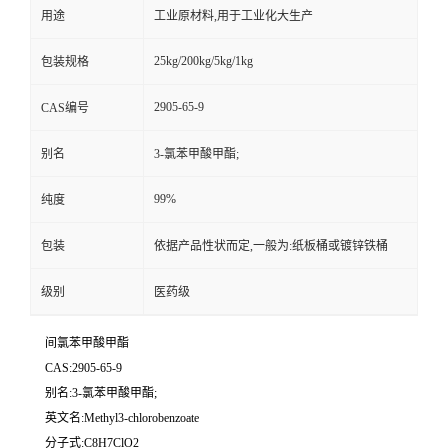
用途
工业原材料,用于工业化大生产
25kg/200kg/5kg/1kg
包装规格
2905-65-9
CAS编号
别名
3-氯苯甲酸甲酯;
99%
纯度
包装
依据产品性状而定,一般为:纸板桶或镀锌铁桶
级别
医药级
间氯苯甲酸甲酯
CAS:2905-65-9
别名:3-氯苯甲酸甲酯;
英文名:Methyl3-chlorobenzoate
分子式:C8H7ClO2