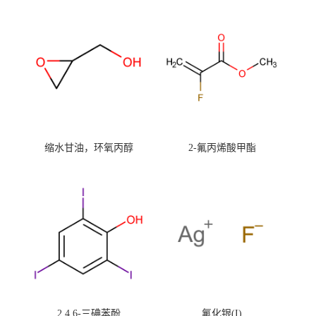
缩水甘油，环氧丙醇
2-氟丙烯酸甲酯
2,4,6-三碘苯酚
氟化银(I)