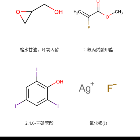
缩水甘油，环氧丙醇
2-氟丙烯酸甲酯
2,4,6-三碘苯酚
氟化银(I)