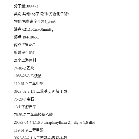
分子量:390.473
类别:其他>化学试剂>芳香化合物>
物化性质:密度:1.211g/cm3
沸点:621.1oCat760mmHg
熔点:194-196oC
闪点:278.4oC
折射率:1.657
21个上游原料
74-86-2 乙炔
1066-26-8 乙炔钠
119-61-9 二苯甲酮
3923-52-2 1,1-二苯基-2-丙炔-1-醇
75-20-7 电石
13个下游产品
76-93-7 二苯基羟基乙酸
20583-04-4 1,1,6,6-tetraphenylhexa-2,4-diyne-1,6-diol
119-61-9 二苯甲酮
3923-52-2 1,1-二苯基-2-丙炔-1-醇