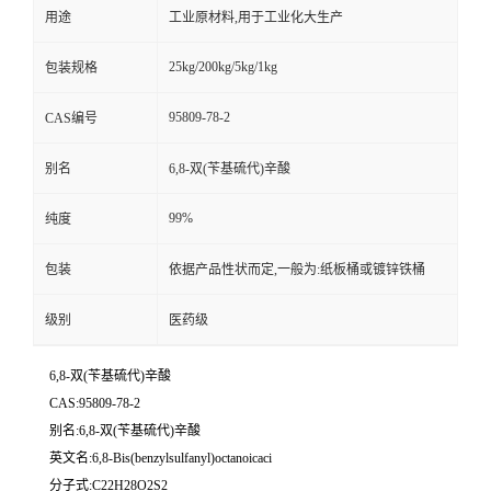
用途
工业原材料,用于工业化大生产
25kg/200kg/5kg/1kg
包装规格
95809-78-2
CAS编号
别名
6,8-双(苄基硫代)辛酸
99%
纯度
包装
依据产品性状而定,一般为:纸板桶或镀锌铁桶
级别
医药级
6,8-双(苄基硫代)辛酸
CAS:95809-78-2
别名:6,8-双(苄基硫代)辛酸
英文名:6,8-Bis(benzylsulfanyl)octanoicaci
分子式:C22H28O2S2