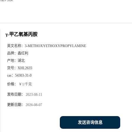
γ-甲乙氧基丙胺
英文名称：
3-METHOXYETHOXYPROPYLAMINE
品牌：
鑫红利
产地：
湖北
货号：
XHL2635
cas：
54303-31-0
价格：
￥1/千克
发布日期：
2023-08-11
更新日期：
2026-08-07
发送咨询信息