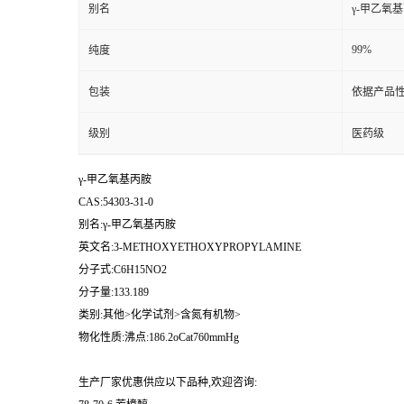
别名
γ-甲乙氧
99%
纯度
包装
依据产品性
级别
医药级
γ-甲乙氧基丙胺
CAS:54303-31-0
别名:γ-甲乙氧基丙胺
英文名:3-METHOXYETHOXYPROPYLAMINE
分子式:C6H15NO2
分子量:133.189
类别:其他>化学试剂>含氮有机物>
物化性质:沸点:186.2oCat760mmHg
生产厂家优惠供应以下品种,欢迎咨询: