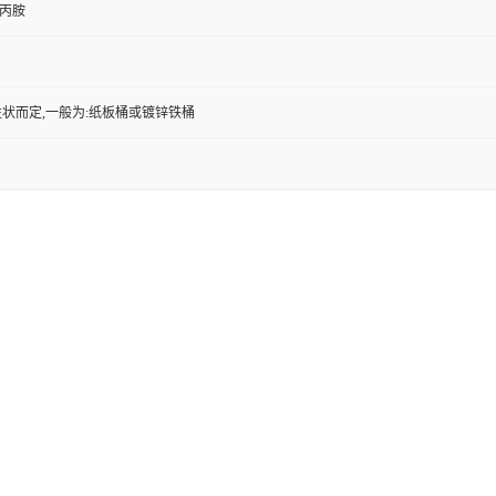
基丙胺
状而定,一般为:纸板桶或镀锌铁桶