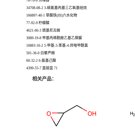
78-70-6 芳樟醇
34708-08-2 3-硫氰基丙基三乙氧基硅烷
166897-40-1 草酸铁(III)六水化物
77-92-9 柠檬酸
4621-66-3 巯基尼古胺
3089-19-8 甲基丙烯酰胺乙基乙撑脲
16883-16-2 5-甲基-3-苯基-4-异唑甲酰氯
501-36-0 白藜芦醇
60-32-2 6-氨基己酸
4399-55-7 直接蓝 71
相关产品：