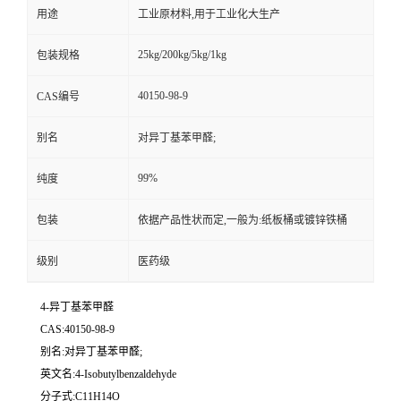
用途
工业原材料,用于工业化大生产
25kg/200kg/5kg/1kg
包装规格
40150-98-9
CAS编号
别名
对异丁基苯甲醛;
99%
纯度
包装
依据产品性状而定,一般为:纸板桶或镀锌铁桶
级别
医药级
4-异丁基苯甲醛
CAS:40150-98-9
别名:对异丁基苯甲醛;
英文名:4-Isobutylbenzaldehyde
分子式:C11H14O