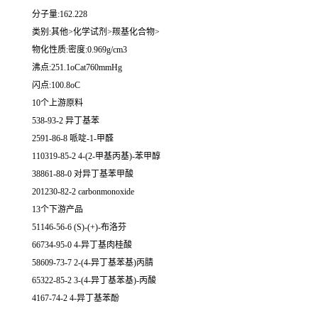
分子量:162.228
类别:其他>化学试剂>羰基化合物>
物化性质:密度:0.969g/cm3
沸点:251.1oCat760mmHg
闪点:100.8oC
10个上游原料
538-93-2 异丁基苯
2591-86-8 哌啶-1-甲醛
110319-85-2 4-(2-甲基丙基)-苯甲醇
38861-88-0 对异丁基苯甲酸
201230-82-2 carbonmonoxide
13个下游产品
51146-56-6 (S)-(+)-布洛芬
66734-95-0 4-异丁基肉桂酸
58609-73-7 2-(4-异丁基苯基)丙腈
65322-85-2 3-(4-异丁基苯基)-丙酸
4167-74-2 4-异丁基苯酚