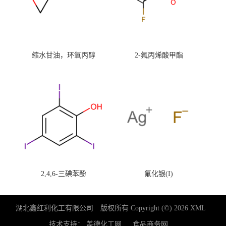
缩水甘油，环氧丙醇
2-氟丙烯酸甲酯
2,4,6-三碘苯酚
氟化银(I)
湖北鑫红利化工有限公司
版权所有 Copyright (©) 2026
XML
技术支持：
盖德化工网
食品商务网