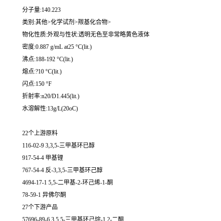
分子量:140.223
类别:其他>化学试剂>羰基化合物>
物化性质:外观与性状:透明无色至非常略黄色液体
密度:0.887 g/mL at25 °C(lit.)
沸点:188-192 °C(lit.)
熔点:?10 °C(lit.)
闪点:150 °F
折射率:n20/D1.445(lit.)
水溶解性:13g/L(20oC)
22个上游原料
116-02-9 3,3,5-三甲基环已醇
917-54-4 甲基锂
767-54-4 反-3,3,5-三甲基环己醇
4694-17-1 5,5-二甲基-2-环己烯-1-酮
78-59-1 异佛尔酮
27个下游产品
57696-89-6 3,5,5-三甲基环己烷-1,2-二酮