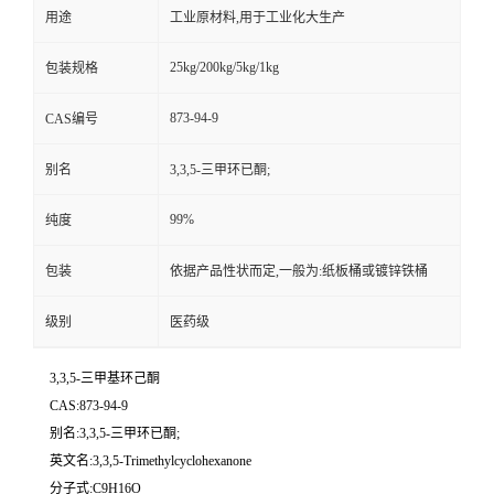
用途
工业原材料,用于工业化大生产
25kg/200kg/5kg/1kg
包装规格
873-94-9
CAS编号
别名
3,3,5-三甲环已酮;
99%
纯度
包装
依据产品性状而定,一般为:纸板桶或镀锌铁桶
级别
医药级
3,3,5-三甲基环己酮
CAS:873-94-9
别名:3,3,5-三甲环已酮;
英文名:3,3,5-Trimethylcyclohexanone
分子式:C9H16O