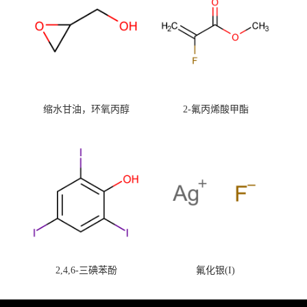
缩水甘油，环氧丙醇
2-氟丙烯酸甲酯
2,4,6-三碘苯酚
氟化银(I)