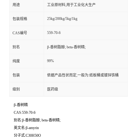
用途
工业原材料,用于工业化大生产
25kg/200kg/5kg/1kg
包装规格
559-70-6
CAS编号
别名
β-香树脂醇; beta-香树精;
99%
纯度
包装
依据产品性状而定,一般为:纸板桶或镀锌铁桶
级别
医药级
β-香树精
CAS:559-70-6
别名:β-香树脂醇; beta-香树精;
英文名:β-amyrin
分子式:C30H50O