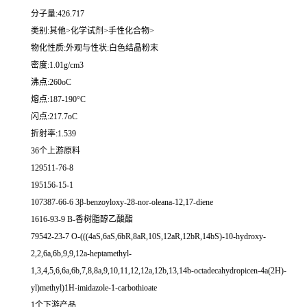
分子量:426.717
类别:其他>化学试剂>手性化合物>
物化性质:外观与性状:白色结晶粉末
密度:1.01g/cm3
沸点:260oC
熔点:187-190°C
闪点:217.7oC
折射率:1.539
36个上游原料
129511-76-8
195156-15-1
107387-66-6 3β-benzoyloxy-28-nor-oleana-12,17-diene
1616-93-9 Β-香树脂醇乙酸酯
79542-23-7 O-(((4aS,6aS,6bR,8aR,10S,12aR,12bR,14bS)-10-hydroxy-
2,2,6a,6b,9,9,12a-heptamethyl-
1,3,4,5,6,6a,6b,7,8,8a,9,10,11,12,12a,12b,13,14b-octadecahydropicen-4a(2H)-
yl)methyl)1H-imidazole-1-carbothioate
1个下游产品