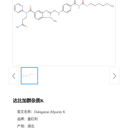
达比加群杂质K
英文名称：
Dabigatran iMpurity K
品牌：
鑫红利
产地：
湖北