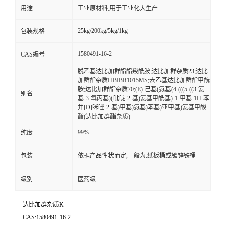
用途
工业原材料,用于工业化大生产
25kg/200kg/5kg/1kg
包装规格
1580491-16-2
CAS编号
脱乙基达比加群酯酯羧酰胺;达比加群杂质23;达比
加群酯杂质HBIBR1015MS;去乙基达比加群酯甲酰
胺;达比加群酯杂质70;(E)-己基(氨基(4-(((5-((3-氨
别名
基-3-氧丙基)(吡啶-2-基)氨基甲酰基)-1-甲基-1H-苯
并[D]咪唑-2-基)甲基)氨基)苯基)亚甲基)氨基甲酸
酯(达比加群酯杂质)
99%
纯度
包装
依据产品性状而定,一般为:纸板桶或镀锌铁桶
级别
医药级
达比加群杂质K
CAS:1580491-16-2