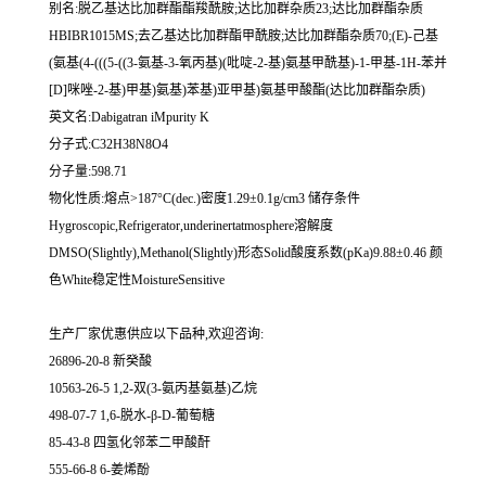
别名:脱乙基达比加群酯酯羧酰胺;达比加群杂质23;达比加群酯杂质
HBIBR1015MS;去乙基达比加群酯甲酰胺;达比加群酯杂质70;(E)-己基
(氨基(4-(((5-((3-氨基-3-氧丙基)(吡啶-2-基)氨基甲酰基)-1-甲基-1H-苯并
[D]咪唑-2-基)甲基)氨基)苯基)亚甲基)氨基甲酸酯(达比加群酯杂质)
英文名:Dabigatran iMpurity K
分子式:C32H38N8O4
分子量:598.71
物化性质:熔点>187°C(dec.)密度1.29±0.1g/cm3 储存条件
Hygroscopic,Refrigerator,underinertatmosphere溶解度
DMSO(Slightly),Methanol(Slightly)形态Solid酸度系数(pKa)9.88±0.46 颜
色White稳定性MoistureSensitive
生产厂家优惠供应以下品种,欢迎咨询:
26896-20-8 新癸酸
10563-26-5 1,2-双(3-氨丙基氨基)乙烷
498-07-7 1,6-脱水-β-D-葡萄糖
85-43-8 四氢化邻苯二甲酸酐
555-66-8 6-姜烯酚