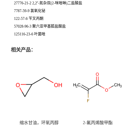
27776-21-2 2,2''-氮杂双(2-咪唑啉)二盐酸盐
7787-59-9 氯氧化铋
122-57-6 苄叉丙酮
57028-96-3 聚六亚甲基胍盐酸盐
125116-23-6 叶菌唑
相关产品：
缩水甘油，环氧丙醇
2-氟丙烯酸甲酯