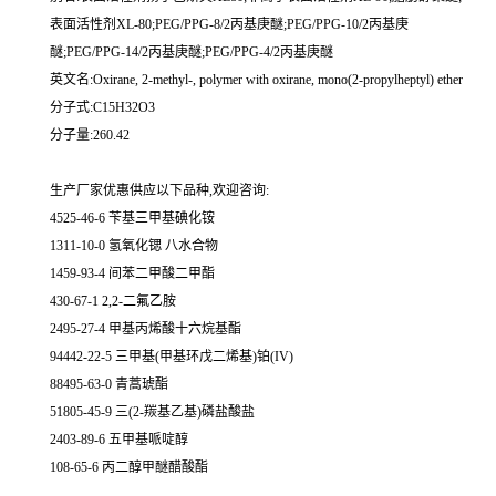
表面活性剂XL-80;PEG/PPG-8/2丙基庚醚;PEG/PPG-10/2丙基庚
醚;PEG/PPG-14/2丙基庚醚;PEG/PPG-4/2丙基庚醚
英文名:Oxirane, 2-methyl-, polymer with oxirane, mono(2-propylheptyl) ether
分子式:C15H32O3
分子量:260.42
生产厂家优惠供应以下品种,欢迎咨询:
4525-46-6 苄基三甲基碘化铵
1311-10-0 氢氧化锶 八水合物
1459-93-4 间苯二甲酸二甲酯
430-67-1 2,2-二氟乙胺
2495-27-4 甲基丙烯酸十六烷基酯
94442-22-5 三甲基(甲基环戊二烯基)铂(IV)
88495-63-0 青蒿琥酯
51805-45-9 三(2-羰基乙基)磷盐酸盐
2403-89-6 五甲基哌啶醇
108-65-6 丙二醇甲醚醋酸酯