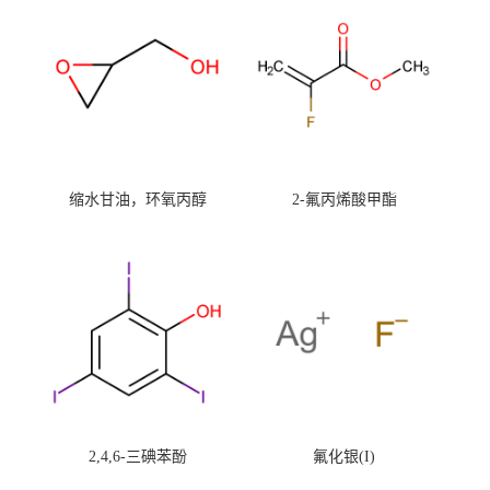
缩水甘油，环氧丙醇
2-氟丙烯酸甲酯
2,4,6-三碘苯酚
氟化银(I)