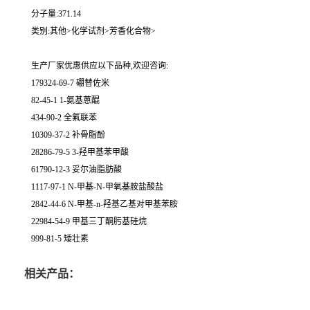
分子量:371.14
类别:其他>化学试剂>芳香化合物>
生产厂家优惠供应以下品种,欢迎咨询:
179324-69-7 硼替佐米
82-45-1 1-氨基蒽醌
434-90-2 全氟联苯
10309-37-2 补骨脂酚
28286-79-5 3-羟甲基苯甲酸
61790-12-3 妥尔油脂肪酸
1117-97-1 N-甲基-N-甲氧基胺盐酸盐
2842-44-6 N-甲基-n-羟基乙基对甲基苯胺
22984-54-9 甲基三丁酮肟基硅烷
999-81-5 矮壮素
相关产品：