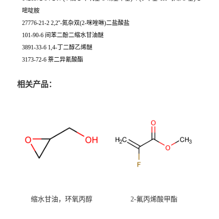
嘧啶胺
27776-21-2 2,2''-氮杂双(2-咪唑啉)二盐酸盐
101-90-6 间苯二酚二缩水甘油醚
3891-33-6 1,4-丁二醇乙烯醚
3173-72-6 萘二异氰酸酯
相关产品：
缩水甘油，环氧丙醇
2-氟丙烯酸甲酯