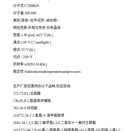
分子式:C7H8BrN
分子量:186.049
类别:其他>化学试剂>卤化物>
物化性质:外观与性状:白色晶体
密度:1.49 g/mL at25 °C(lit.)
沸点:139 °C17 mmHg(lit.)
熔点:33 °C(lit.)
闪点:>230 °F
折射率:n20/D1.614(lit.)
稳定性:Stableatnormaltemperaturesandpressures.
生产厂家优惠供应以下品种,欢迎咨询:
372-75-8 L-瓜氨酸
136-95-8 2-氨基苯并噻唑
765-30-0 环丙胺
114772-54-2 2-氰基-4'-溴甲基联苯
2641-34-1 2,5-双(三氟甲基)-3,6-二氧杂十一氟代壬酰氟
1421372-94-2 N-(4-氟-2-甲氧基-5-硝基苯基)-4-(1-甲基-1H-吲哚-3-基)-2-