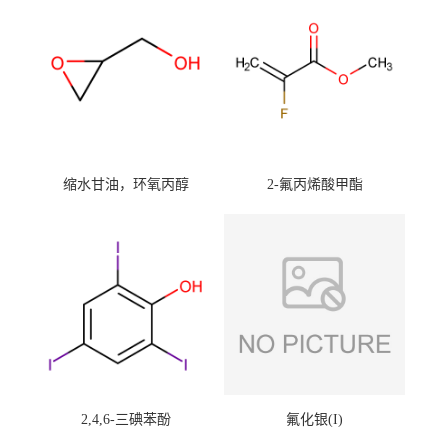
缩水甘油，环氧丙醇
2-氟丙烯酸甲酯
2,4,6-三碘苯酚
氟化银(I)