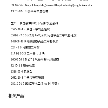
69592-36-5 N-cyclohexyl-4-[(2-oxo-1H-quinolin-6-yl)oxy]butanamide
13676-02-3 2-氯-6-甲氧基喹啉
生产厂家优惠供应以下品种,欢迎咨询:
5575-48-4 正癸基三甲氧基硅烷
65799-47-5 3-[(2,3)-环氧丙氧]丙基甲基二甲氧基硅烷
149968-48-9 芥酸酰胺丙基二甲基叔胺
624-48-6 马来酸二甲酯
917-92-0 3,3-二甲基-1-丁炔
16669-59-3 N-(异丁氧基甲基)丙烯酰胺
82-45-1 1-氨基蒽醌
1318-93-0 蒙脱石
2682-20-4 甲基异噻唑啉酮
68610-51-5 聚(双环戊二烯-co-对-甲酚)
相关产品：