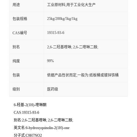
用途
工业原材料,用于工业化大生产
25kg/200kg/5kg/1kg
包装规格
19315-93-6
CAS编号
别名
2,6-二羟基喹啉; 2,6-二喹啉二醇;
99%
纯度
包装
依据产品性状而定,一般为:纸板桶或镀锌铁桶
级别
医药级
6-羟基-2(1H)-喹啉酮
CAS:19315-93-6
别名:2,6-二羟基喹啉; 2,6-二喹啉二醇;
英文名:6-hydroxyquinolin-2(1H)-one
分子式:C9H7NO2