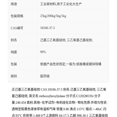
用途
工业原材料,用于工业化大生产
25kg/200kg/5kg/1kg
包装规格
18166-37-5
CAS编号
别名
己基三乙氧基硅烷; 三乙氧基己基硅烷;
99%
纯度
包装
依据产品性状而定,一般为:纸板桶或镀锌铁桶
级别
医药级
正己基三乙氧基硅烷 CAS:18166-37-5 别名:己基三乙氧基硅烷; 三乙氧
基己基硅烷; 英文名:riethoxy(hexyl)silane 分子式:C12H28O3Si 分子
量:248.434 类别:其他>化学试剂>有机硅化合物> 物化性质:外观与性状:
透明至稻黄色液体带有温和气味 密度:0.86 沸点:115°C 熔点:<-40oC 闪
点:95°C 折射率:1.408 6个上游原料 64-17-5 乙醇 998-30-1 三乙氧基硅烷