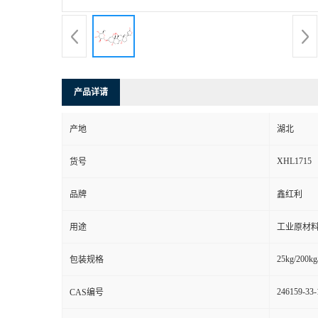
产品详请
产地
湖北
XHL1715
货号
品牌
鑫红利
用途
工业原材料
25kg/200kg
包装规格
246159-33-
CAS编号