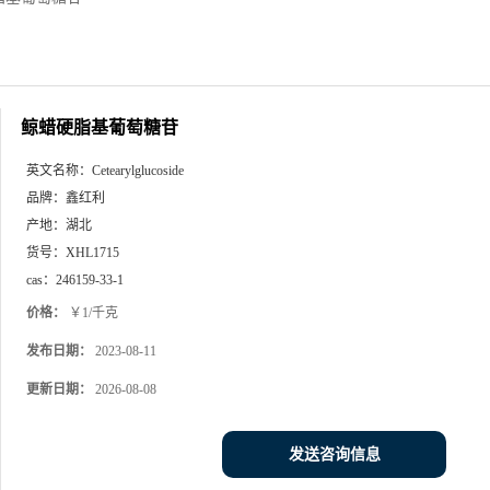
鲸蜡硬脂基葡萄糖苷
英文名称：
Cetearylglucoside
品牌：
鑫红利
产地：
湖北
货号：
XHL1715
cas：
246159-33-1
价格：
￥1/千克
发布日期：
2023-08-11
更新日期：
2026-08-08
发送咨询信息