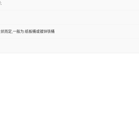
;
状而定,一般为:纸板桶或镀锌铁桶