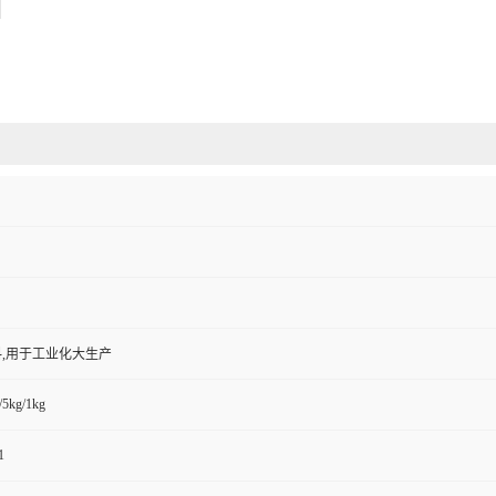
,用于工业化大生产
/5kg/1kg
1