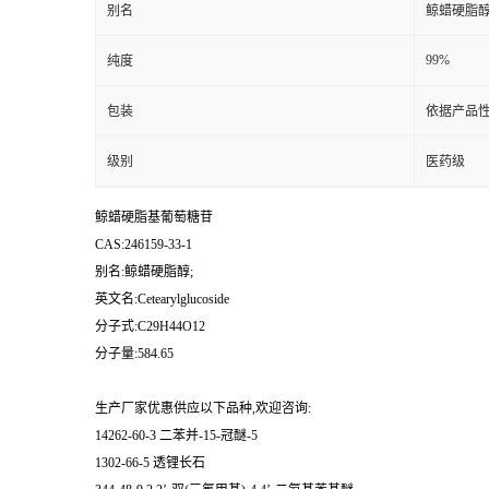
别名
鲸蜡硬脂醇
99%
纯度
包装
依据产品性
级别
医药级
鲸蜡硬脂基葡萄糖苷
CAS:246159-33-1
别名:鲸蜡硬脂醇;
英文名:Cetearylglucoside
分子式:C29H44O12
分子量:584.65
生产厂家优惠供应以下品种,欢迎咨询:
14262-60-3 二苯并-15-冠醚-5
1302-66-5 透锂长石