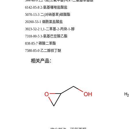
344-48-9 2,2’-双(三氟甲基)-4,4’-二氨基苯基醚
6142-05-8 2-氨基噻唑盐酸盐
5070-13-3 二(对硝基苯)碳酸酯
20260-53-1 烟酰氯盐酸盐
3923-52-2 1,1-二苯基-2-丙炔-1-醇
7318-00-5 3-氨基巴豆酸乙酯
838-85-7 磷酸二苯酯
7580-85-0 乙二醇叔丁醚
相关产品：