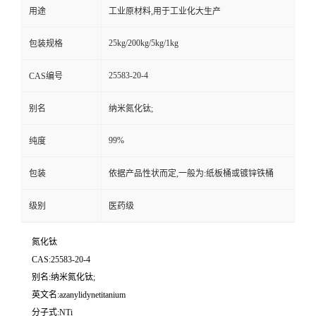
用途
工业原材料,用于工业化大生产
25kg/200kg/5kg/1kg
包装规格
25583-20-4
CAS编号
别名
纳米氮化钛;
99%
纯度
包装
依据产品性状而定,一般为:纸板桶或镀锌铁桶
级别
医药级
氮化钛
CAS:25583-20-4
别名:纳米氮化钛;
英文名:azanylidynetitanium
分子式:NTi