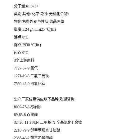
分子量:61.8737
类别:其他>化学试剂>无机化合物>
物化性质:外观与性状:结晶固体
密度:5.24 g/mL at25 °C(lit.)
沸点:0°C
熔点:2930 °C(lit.)
闪点:0°C
3个上游原料
7727-37-9 氮气
1271-19-8 二氯二茂钛
7550-45-0 四氯化钛
生产厂家优惠供应以下品种,欢迎咨询:
8002-75-3 棕榈油
89-83-8 百里酚
32426-11-2 N,N-二甲基-N-辛基氯化1-癸铵
2210-79-9 邻甲苯缩水甘油醚
2365-48-2 巯基乙酸甲酯