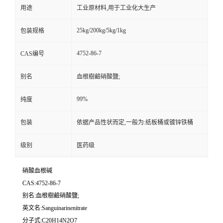
用途
工业原材料,用于工业化大生产
25kg/200kg/5kg/1kg
包装规格
4752-86-7
CAS编号
别名
血根樹鹼硝酸鹽;
99%
纯度
包装
依据产品性状而定,一般为:纸板桶或镀锌铁桶
级别
医药级
硝酸血根碱
CAS:4752-86-7
别名:血根樹鹼硝酸鹽;
英文名:Sanguinarinenitrate
分子式:C20H14N2O7