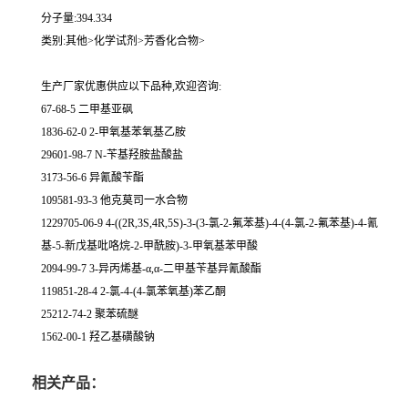
分子量:394.334
类别:其他>化学试剂>芳香化合物>
生产厂家优惠供应以下品种,欢迎咨询:
67-68-5 二甲基亚砜
1836-62-0 2-甲氧基苯氧基乙胺
29601-98-7 N-苄基羟胺盐酸盐
3173-56-6 异氰酸苄酯
109581-93-3 他克莫司一水合物
1229705-06-9 4-((2R,3S,4R,5S)-3-(3-氯-2-氟苯基)-4-(4-氯-2-氟苯基)-4-氰
基-5-新戊基吡咯烷-2-甲酰胺)-3-甲氧基苯甲酸
2094-99-7 3-异丙烯基-α,α-二甲基苄基异氰酸酯
119851-28-4 2-氯-4-(4-氯苯氧基)苯乙酮
25212-74-2 聚苯硫醚
1562-00-1 羟乙基磺酸钠
相关产品：