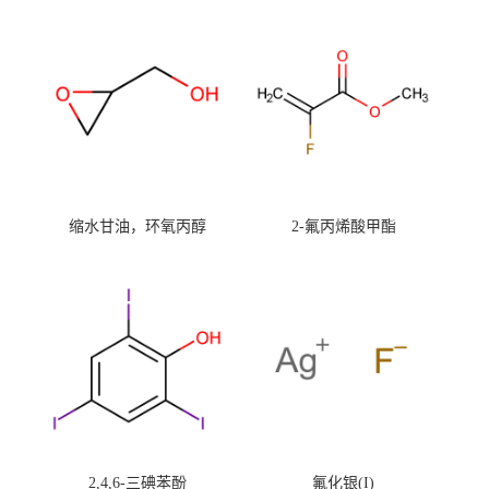
缩水甘油，环氧丙醇
2-氟丙烯酸甲酯
2,4,6-三碘苯酚
氟化银(I)