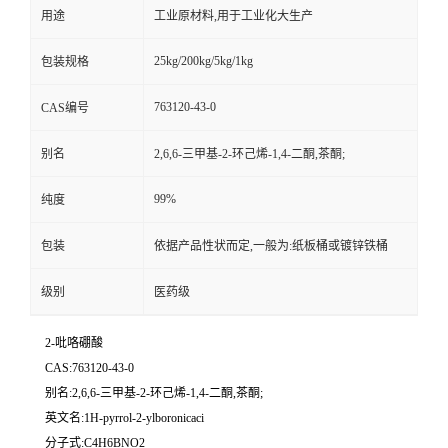
用途
工业原材料,用于工业化大生产
25kg/200kg/5kg/1kg
包装规格
763120-43-0
CAS编号
别名
2,6,6-三甲基-2-环己烯-1,4-二酮,茶酮;
99%
纯度
包装
依据产品性状而定,一般为:纸板桶或镀锌铁桶
级别
医药级
2-吡咯硼酸
CAS:763120-43-0
别名:2,6,6-三甲基-2-环己烯-1,4-二酮,茶酮;
英文名:1H-pyrrol-2-ylboronicaci
分子式:C4H6BNO2