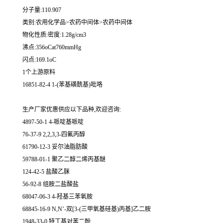
分子量:110.907
类别:农用化学品>农药中间体>农药中间体
物化性质:密度:1.28g/cm3
沸点:356oCat760mmHg
闪点:169.1oC
1个上游原料
16851-82-4 1-(苯基磺酰基)吡咯
生产厂家优惠供应以下品种,欢迎咨询:
4897-50-1 4-哌啶基哌啶
76-37-9 2,2,3,3-四氟丙醇
61790-12-3 妥尔油脂肪酸
59788-01-1 聚乙二醇二烯丙基醚
124-42-5 盐酸乙脒
56-92-8 组胺二盐酸盐
68047-06-3 4-羟基三苯氧胺
68845-16-9 N,N’-双[3-(三甲氧基硅基)丙基]乙二胺
1948-33-0 特丁基对苯二酚