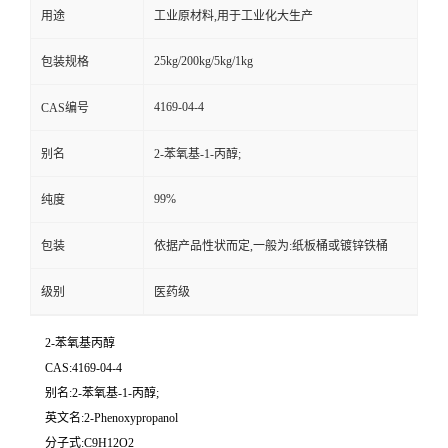
用途
工业原材料,用于工业化大生产
25kg/200kg/5kg/1kg
包装规格
4169-04-4
CAS编号
别名
2-苯氧基-1-丙醇;
99%
纯度
包装
依据产品性状而定,一般为:纸板桶或镀锌铁桶
级别
医药级
2-苯氧基丙醇
CAS:4169-04-4
别名:2-苯氧基-1-丙醇;
英文名:2-Phenoxypropanol
分子式:C9H12O2