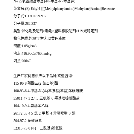
N-(乙氧基羰基苯基)-N'-甲基-N'-苯基脒;
英文名:(E)-Ethyl4-[[(Methylphenylamino)Methylene]Amino]Benzoate
分子式:C17H18N2O2
分子量:282.337
类别:催化剂及助剂>助剂>塑料橡胶助剂>UV光稳定剂
物化性质:外观与性状:淡黄色液体
密度:1.05g/cm3
沸点:416.9oCat760mmHg
闪点:206oC
生产厂家优惠供应以下品种,欢迎咨询:
115-96-8 磷酸三(2-氯乙基)酯
100-93-6 4-甲基-N-[4-(苯胺基)苯基]苯磺酰胺
35011-47-3 2,4,5-三氨基-6-羟基嘧啶硫酸盐
104-10-9 4-氨基苯乙醇
26172-55-4 5-氯-2-甲基-4-异噻唑啉-3-酮
504-97-2 花椒麻素
52315-75-0 N-(十二酰基)赖氨酸