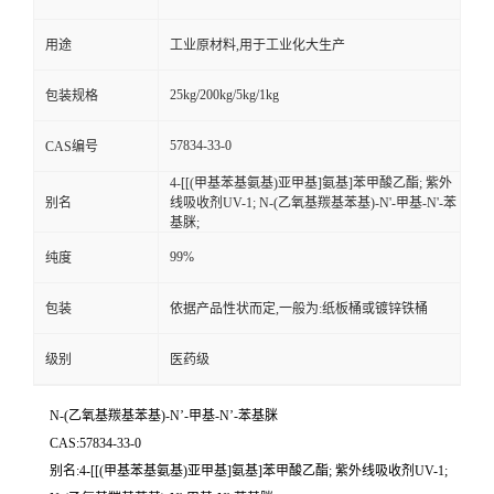
用途
工业原材料,用于工业化大生产
25kg/200kg/5kg/1kg
包装规格
57834-33-0
CAS编号
4-[[(甲基苯基氨基)亚甲基]氨基]苯甲酸乙酯; 紫外
别名
线吸收剂UV-1; N-(乙氧基羰基苯基)-N'-甲基-N'-苯
基脒;
99%
纯度
包装
依据产品性状而定,一般为:纸板桶或镀锌铁桶
级别
医药级
N-(乙氧基羰基苯基)-N’-甲基-N’-苯基脒
CAS:57834-33-0
别名:4-[[(甲基苯基氨基)亚甲基]氨基]苯甲酸乙酯; 紫外线吸收剂UV-1;