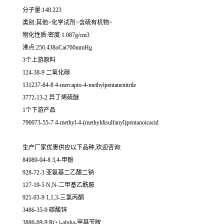
分子量:148.223
类别:其他>化学试剂>含硫有机物>
物化性质:密度:1.087g/cm3
沸点:256.438oCat760mmHg
3个上游原料
124-38-9 二氧化碳
131237-84-8 4-mercapto-4-methylpentanenitrile
3772-13-2 异丁烯硫醚
1个下游产品
796073-55-7 4-methyl-4-(methyldisulfanyl)pentanoicacid
生产厂家优惠供应以下品种,欢迎咨询:
84989-04-8 3,4-甲酚
928-72-3 亚氨基二乙酸二钠
127-19-5 N,N-二甲基乙酰胺
921-03-9 1,1,3-三氯丙酮
3486-35-9 碳酸锌
3886-69-9 R(+)-alpha-甲基苄胺