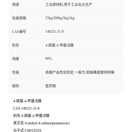
用途
工业原材料,用于工业化大生产
25kg/200kg/5kg/1kg
包装规格
140231-31-8
CAS编号
别名
4-疏基-4-甲基戊酸
99%
纯度
包装
依据产品性状而定,一般为:纸板桶或镀锌铁桶
级别
医药级
4-疏基-4-甲基戊酸
CAS:140231-31-8
别名:4-疏基-4-甲基戊酸
英文名:4-methyl-4-sulfanylpentanoicaci
分子式:C6H12O2S