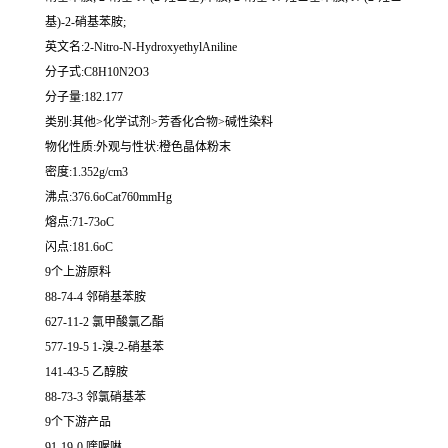
基)-2-硝基苯胺;
英文名:2-Nitro-N-HydroxyethylAniline
分子式:C8H10N2O3
分子量:182.177
类别:其他>化学试剂>芳香化合物>碱性染料
物化性质:外观与性状:橙色晶体粉末
密度:1.352g/cm3
沸点:376.6oCat760mmHg
熔点:71-73oC
闪点:181.6oC
9个上游原料
88-74-4 邻硝基苯胺
627-11-2 氯甲酸氯乙酯
577-19-5 1-溴-2-硝基苯
141-43-5 乙醇胺
88-73-3 邻氯硝基苯
9个下游产品
91-19-0 喹喔啉