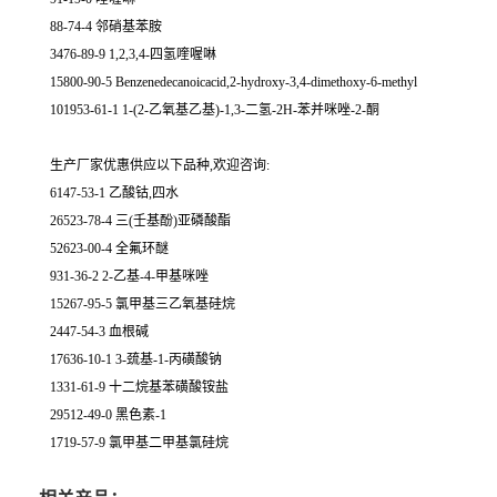
88-74-4 邻硝基苯胺
3476-89-9 1,2,3,4-四氢喹喔啉
15800-90-5 Benzenedecanoicacid,2-hydroxy-3,4-dimethoxy-6-methyl
101953-61-1 1-(2-乙氧基乙基)-1,3-二氢-2H-苯并咪唑-2-酮
生产厂家优惠供应以下品种,欢迎咨询:
6147-53-1 乙酸钴,四水
26523-78-4 三(壬基酚)亚磷酸酯
52623-00-4 全氟环醚
931-36-2 2-乙基-4-甲基咪唑
15267-95-5 氯甲基三乙氧基硅烷
2447-54-3 血根碱
17636-10-1 3-巯基-1-丙磺酸钠
1331-61-9 十二烷基苯磺酸铵盐
29512-49-0 黑色素-1
1719-57-9 氯甲基二甲基氯硅烷