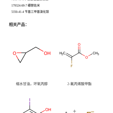
179324-69-7 硼替佐米
5350-41-4 苄基三甲基溴化铵
相关产品：
缩水甘油，环氧丙醇
2-氟丙烯酸甲酯