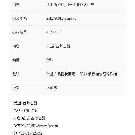
用途
工业原材料,用于工业化大生产
25kg/200kg/5kg/1kg
包装规格
4128-17-0
CAS编号
别名
反,反-西基乙酸
99%
纯度
包装
依据产品性状而定,一般为:纸板桶或镀锌铁桶
级别
医药级
反,反-西基乙酸
CAS:4128-17-0
别名:反,反-西基乙酸
英文名:(2E,6E)-farnesylacetate
分子式:C17H28O2