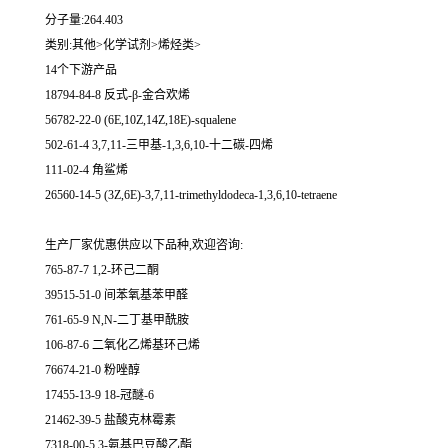
分子量:264.403
类别:其他>化学试剂>烯烃类>
14个下游产品
18794-84-8 反式-β-金合欢烯
56782-22-0 (6E,10Z,14Z,18E)-squalene
502-61-4 3,7,11-三甲基-1,3,6,10-十二碳-四烯
111-02-4 角鲨烯
26560-14-5 (3Z,6E)-3,7,11-trimethyldodeca-1,3,6,10-tetraene
生产厂家优惠供应以下品种,欢迎咨询:
765-87-7 1,2-环己二酮
39515-51-0 间苯氧基苯甲醛
761-65-9 N,N-二丁基甲酰胺
106-87-6 二氧化乙烯基环己烯
76674-21-0 粉唑醇
17455-13-9 18-冠醚-6
21462-39-5 盐酸克林霉素
7318-00-5 3-氨基巴豆酸乙酯